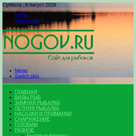
Суббота , 8 Август 2026
Войти
Switch skin
Меню
Switch skin
ГЛАВНАЯ
ВИДЫ РЫБ
ЗИМНЯЯ РЫБАЛКА
ЛЕТНЯЯ РЫБАЛКА
НАСАДКИ И ПРИМАНКИ
СНАРЯЖЕНИЕ
ГОТОВИМ
РАЗНОЕ
Бытовые вопросы