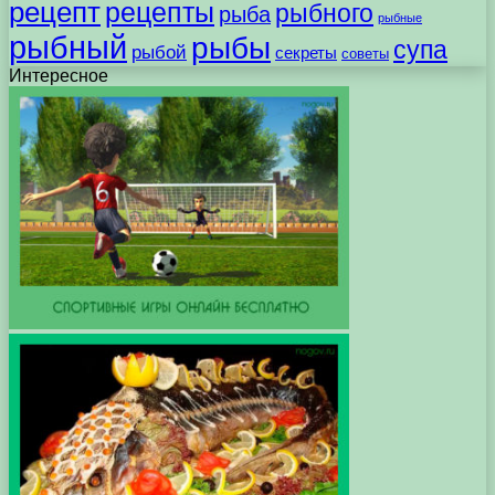
рецепт
рецепты
рыбного
рыба
рыбные
рыбный
рыбы
супа
рыбой
секреты
советы
Интересное