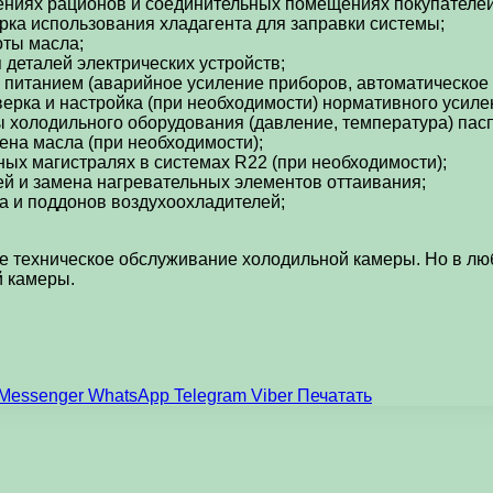
иях рационов и соединительных помещениях покупателей з
ерка использования хладагента для заправки системы;
оты масла;
 деталей электрических устройств;
питанием (аварийное усиление приборов, автоматическое 
рка и настройка (при необходимости) нормативного усиле
 холодильного оборудования (давление, температура) пас
ена масла (при необходимости);
ых магистралях в системах R22 (при необходимости);
й и замена нагревательных элементов оттаивания;
а и поддонов воздухоохладителей;
 техническое обслуживание холодильной камеры. Но в люб
й камеры.
Messenger
WhatsApp
Telegram
Viber
Печатать