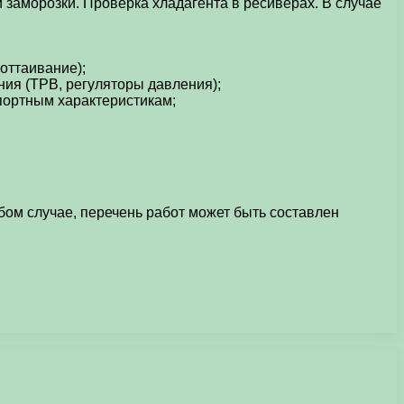
аморозки. Проверка хладагента в ресиверах. В случае
оттаивание);
ния (ТРВ, регуляторы давления);
портным характеристикам;
ом случае, перечень работ может быть составлен