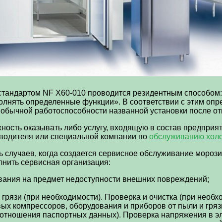
стандартом NF X60-010 проводится резидентным способом:
олнять определенные функции». В соответствии с этим оп
обычной работоспособности названной установки после отк
ость оказывать либо услугу, входящую в состав предприяти
водителя или специальной компании по
обслуживанию холо
нь случаев, когда создается сервисное обслуживание моро
лнить сервисная организация:
вания на предмет недоступности внешних повреждений;
грязи (при необходимости). Проверка и очистка (при необ
ых компрессоров, оборудования и приборов от пыли и гряз
оотношения паспортных данных). Проверка напряжения в эл