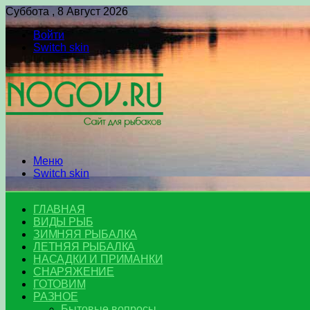
Суббота , 8 Август 2026
Войти
Switch skin
Меню
Switch skin
ГЛАВНАЯ
ВИДЫ РЫБ
ЗИМНЯЯ РЫБАЛКА
ЛЕТНЯЯ РЫБАЛКА
НАСАДКИ И ПРИМАНКИ
СНАРЯЖЕНИЕ
ГОТОВИМ
РАЗНОЕ
Бытовые вопросы