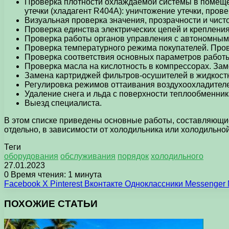
Проверка плотности охлаждаемой системы в помещен
утечки (хладагент R404A): уничтожение утечки, пров
Визуальная проверка значения, прозрачности и чист
Проверка единства электрических цепей и крепления
Проверка работы органов управления с автономным 
Проверка температурного режима покупателей. Прове
Проверка соответствия основных параметров работы
Проверка масла на кислотность в компрессорах. Зам
Замена картриджей фильтров-осушителей в жидкостн
Регулировка режимов оттаивания воздухоохладителе
Удаление снега и льда с поверхности теплообменник
Выезд специалиста.
В этом списке приведены основные работы, составляющие
отдельно, в зависимости от холодильника или холодильно
Теги
оборудования
обслуживания
порядок
холодильного
27.01.2023
0
Время чтения: 1 минута
Facebook
X
Pinterest
Вконтакте
Одноклассники
Messenger
ПОХОЖИЕ СТАТЬИ