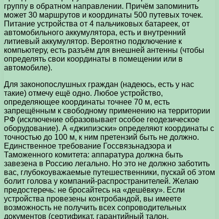
группу в обратном направлении. Причём запоминить
может 30 маршрутов и координаты 500 путевых точек.
Питание устройства от 4 пальчиковых батареек, от
автомобильного аккумулятора, есть и внутренний
литиевый аккумулятор. Вероятно подключение к
компьютеру, есть разъём для внешней антенны (чтобы
определять свои координаты в помещении или в
автомобиле).
Для законопослушных граждан (надеюсь, есть у нас
такие) отмечу ещё одно. Любое устройство,
определяющее координаты точнее 70 м, есть
запрещённым к свободному применению на территории
РФ (исключение образовывает особое геодезическое
оборудование). А «джипиэски» определяют координаты с
точностью до 100 м, к ним претензий быть не должно.
Единственное требование Госсвязьнадзора и
Таможенного комитета: аппаратура должна быть
завезена в Россию легально. Но это не должно заботить
вас, глубокоуважаемые путешественники, пускай об этом
болит голова у компаний-распространителей. Желаю
предостеречь: не бросайтесь на «дешёвку». Если
устройства провезены контробандой, вы имеете
возможность не получить всех сопроводительных
документов (сертификат, гарантийный талон,