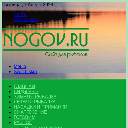
Пятница , 7 Август 2026
Войти
Switch skin
Меню
Switch skin
ГЛАВНАЯ
ВИДЫ РЫБ
ЗИМНЯЯ РЫБАЛКА
ЛЕТНЯЯ РЫБАЛКА
НАСАДКИ И ПРИМАНКИ
СНАРЯЖЕНИЕ
ГОТОВИМ
РАЗНОЕ
Бытовые вопросы