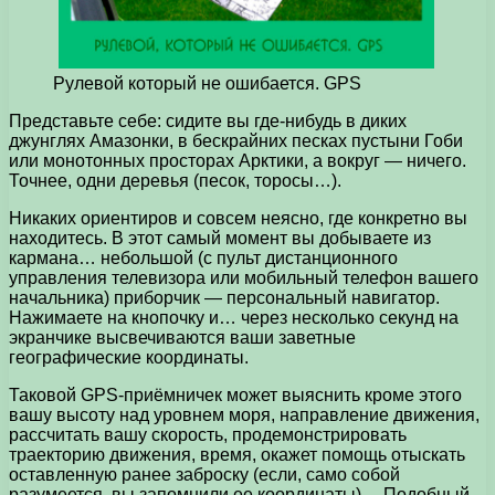
Рулевой который не ошибается. GPS
Представьте себе: сидите вы где-нибудь в диких
джунглях Амазонки, в бескрайних песках пустыни Гоби
или монотонных просторах Арктики, а вокруг — ничего.
Точнее, одни деревья (песок, торосы…).
Никаких ориентиров и совсем неясно, где конкретно вы
находитесь. В этот самый момент вы добываете из
кармана… небольшой (с пульт дистанционного
управления телевизора или мобильный телефон вашего
начальника) приборчик — персональный навигатор.
Нажимаете на кнопочку и… через несколько секунд на
экранчике высвечиваются ваши заветные
географические координаты.
Таковой GPS-приёмничек может выяснить кроме этого
вашу высоту над уровнем моря, направление движения,
рассчитать вашу скорость, продемонстрировать
траекторию движения, время, окажет помощь отыскать
оставленную ранее заброску (если, само собой
разумеется, вы запомнили ее координаты)… Подобный