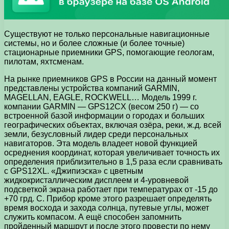
Существуют не только персональные навигационные
системы, но и более сложные (и более точные)
стационарные приемники GPS, помогающие геологам,
пилотам, яхтсменам.
На рынке приемников GPS в России на данный момент
представлены устройства компаний GARMIN,
MAGELLAN, EAGLE, ROCKWELL… Модель 1999 г.
компании GARMIN — GPS12CX (весом 250 г) — со
встроенной базой информации о городах и больших
географических объектах, включая озёра, реки, ж.д. всей
земли, безусловный лидер среди персональных
навигаторов. Эта модель владеет новой функцией
осреднения координат, которая увеличивает точность их
определения приблизительно в 1,5 раза если сравнивать
с GPS12XL. «Джипиэска» с цветным
жидкокристаллическим дисплеем и 4-уровневой
подсветкой экрана работает при температурах от -15 до
+70 грд. С. Прибор кроме этого разрешает определять
время восхода и захода солнца, путевые углы, может
служить компасом. А ещё способен запомнить
пройденный маршрут и после этого провести по нему