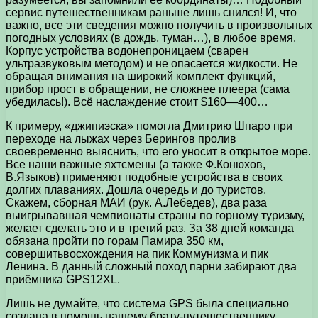
сервис путешественникам раньше лишь снился! И, что
важно, все эти сведения можно получить в произвольных
погодных условиях (в дождь, туман…), в любое время.
Корпус устройства водонепроницаем (сварен
ультразвуковым методом) и не опасается жидкости. Не
обращая внимания на широкий комплект функций,
прибор прост в обращении, не сложнее плеера (сама
убедилась!). Всё наслаждение стоит $160—400…
К примеру, «джипиэска» помогла Дмитрию Шпаро при
переходе на лыжах через Берингов пролив
своевременно выяснить, что его уносит в открытое море.
Все наши важные яхтсмены (а также Ф.Конюхов,
В.Языков) применяют подобные устройства в своих
долгих плаваниях. Дошла очередь и до туристов.
Скажем, сборная МАИ (рук. А.Лебедев), два раза
выигрывавшая чемпионаты страны по горному туризму,
желает сделать это и в третий раз. За 38 дней команда
обязана пройти по горам Памира 350 км,
совершитьвосхождения на пик Коммунизма и пик
Ленина. В данный сложный поход парни забирают два
приёмника GPS12XL.
Лишь не думайте, что система GPS была специально
создана в помощь нашему брату-путешественнику,