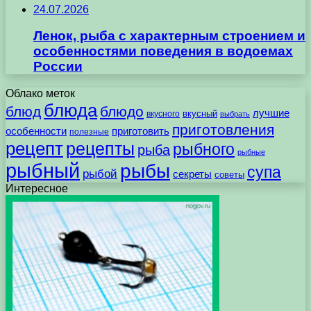
24.07.2026
Ленок, рыба с характерным строением и
особенностями поведения в водоемах
России
Облако меток
блюда
блюд
блюдо
лучшие
вкусного
вкусный
выбрать
приготовления
особенности
приготовить
полезные
рецепт
рецепты
рыбного
рыба
рыбные
рыбный
рыбы
супа
рыбой
секреты
советы
Интересное