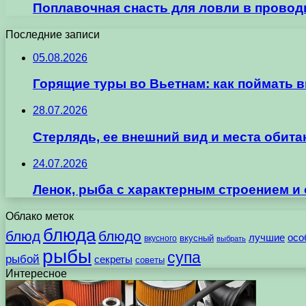
Поплавочная снасть для ловли в провод
Последние записи
05.08.2026
Горящие туры во Вьетнам: как поймать 
28.07.2026
Стерлядь, ее внешний вид и места обит
24.07.2026
Ленок, рыба с характерным строением и
Облако меток
блюда
блюд
блюдо
лучшие
осо
вкусного
вкусный
выбрать
рыбы
супа
рыбой
секреты
советы
Интересное