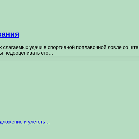
вания
слагаемых удачи в спортивной поплавочной ловле со штеке
ны недооценивать его…
едложение и улететь…