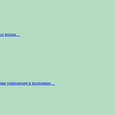
ных водах…
тями поведения в водоемах…