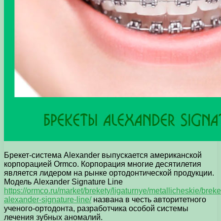
Брекет-система Alexander выпускается американской
корпорацией Ormco. Корпорация многие десятилетия
является лидером на рынке ортодонтической продукции.
Модель Alexander Signature Line
https://ormco.ru/market/brekety/ligaturnye/metallicheskie/breke
alexander-signature-line/
названа в честь авторитетного
ученого-ортодонта, разработчика особой системы
лечения зубных аномалий.