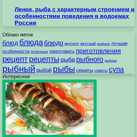
Ленок, рыба с характерным строением и
особенностями поведения в водоемах
России
Облако меток
блюда
блюд
блюдо
лучшие
вкусного
вкусный
выбрать
приготовления
особенности
приготовить
полезные
рецепт
рецепты
рыбного
рыба
рыбные
рыбный
рыбы
супа
рыбой
секреты
советы
Интересное