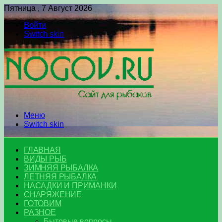
Пятница , 7 Август 2026
Войти
Switch skin
Меню
Switch skin
ГЛАВНАЯ
ВИДЫ РЫБ
ЗИМНЯЯ РЫБАЛКА
ЛЕТНЯЯ РЫБАЛКА
НАСАДКИ И ПРИМАНКИ
СНАРЯЖЕНИЕ
ГОТОВИМ
РАЗНОЕ
Бытовые вопросы