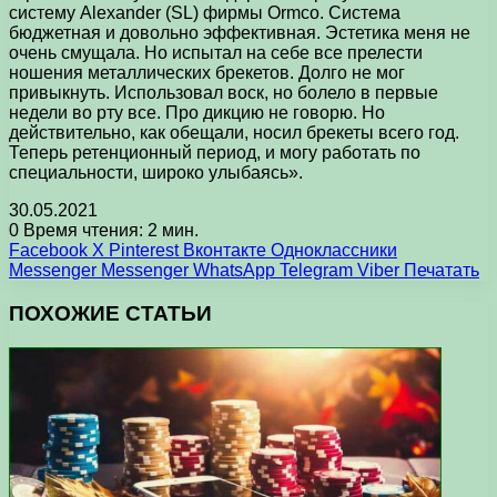
систему Alexander (SL) фирмы Ormco. Система
бюджетная и довольно эффективная. Эстетика меня не
очень смущала. Но испытал на себе все прелести
ношения металлических брекетов. Долго не мог
привыкнуть. Использовал воск, но болело в первые
недели во рту все. Про дикцию не говорю. Но
действительно, как обещали, носил брекеты всего год.
Теперь ретенционный период, и могу работать по
специальности, широко улыбаясь».
30.05.2021
0
Время чтения: 2 мин.
Facebook
X
Pinterest
Вконтакте
Одноклассники
Messenger
Messenger
WhatsApp
Telegram
Viber
Печатать
ПОХОЖИЕ СТАТЬИ