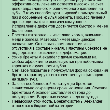
эффективность лечения остается высокой за счет
целенаправленного и равномерного давления на
зубы. Этому способствуют широкий прямоугольный
паз и особенные крылья брекета. Процесс лечения
происходит на физиологическом уровне.
Исправление дефектов достигается быстро и менее
болезненно.
Брекеты изготовлены из сплава хрома, алюминия,
меди и железа. Материал имеет медицинское
назначение. Он не вызывает аллергии из-за
отсутствия в составе никеля. Пластины брекетов не
подвергаются окислению и деформации.
Узкие брекеты Alexander с двумя крыльями на
скобах эффективно используются при небольших
коронках и скученности зубов.
Сетчатое покрытие и полукруглая форма основания
брекета гарантируют его качественную фиксацию
на эмали зуба.
За счет особенностей конструкции брекетов
значительно сокращены сроки их ношения. Лечение
брекетами Alexander составляет от года до
полутора лет. В простых случаях – до полугода.
Невысокая стоимость. Брекет-системы Alexander
относятся к бюджетной категории.