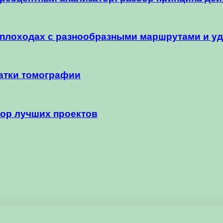
еплоходах с разнообразными маршрутами и у
атки томографии
зор лучших проектов