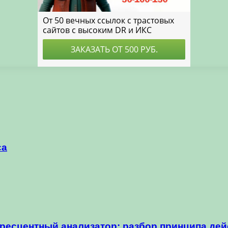
са
ресцентный анализатор: разбор принципа дей