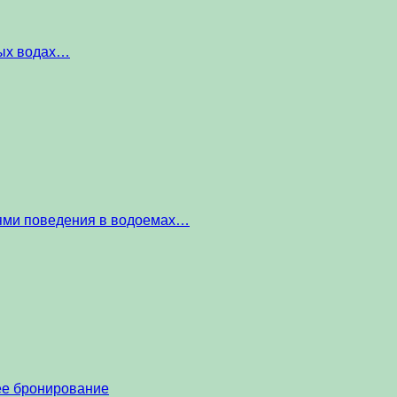
ных водах…
тями поведения в водоемах…
нее бронирование