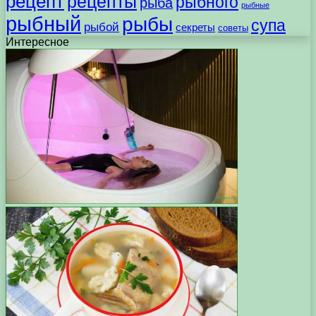
рецепт
рецепты
рыбного
рыба
рыбные
рыбный
рыбы
супа
рыбой
секреты
советы
Интересное