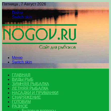
Пятница , 7 Август 2026
Войти
Switch skin
Меню
Switch skin
ГЛАВНАЯ
ВИДЫ РЫБ
ЗИМНЯЯ РЫБАЛКА
ЛЕТНЯЯ РЫБАЛКА
НАСАДКИ И ПРИМАНКИ
СНАРЯЖЕНИЕ
ГОТОВИМ
РАЗНОЕ
Бытовые вопросы