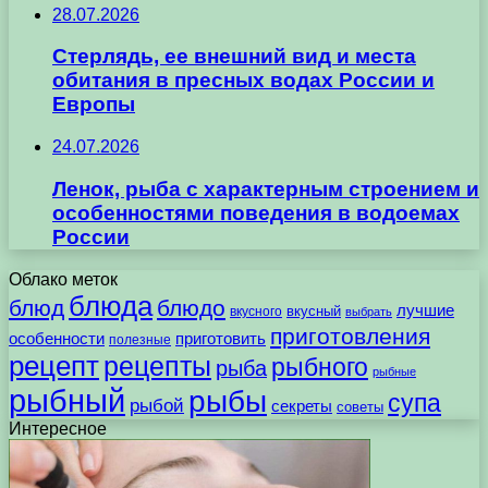
28.07.2026
Стерлядь, ее внешний вид и места
обитания в пресных водах России и
Европы
24.07.2026
Ленок, рыба с характерным строением и
особенностями поведения в водоемах
России
Облако меток
блюда
блюд
блюдо
лучшие
вкусного
вкусный
выбрать
приготовления
особенности
приготовить
полезные
рецепт
рецепты
рыбного
рыба
рыбные
рыбный
рыбы
супа
рыбой
секреты
советы
Интересное