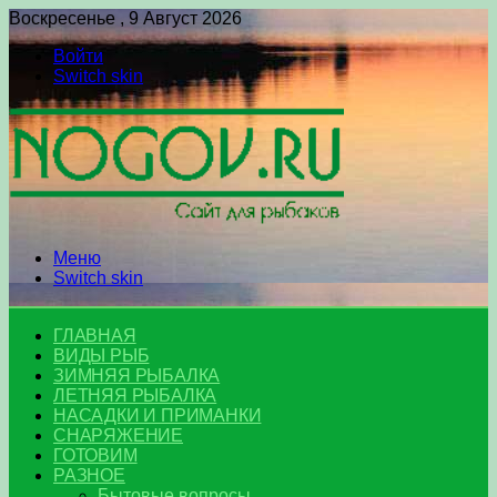
Воскресенье , 9 Август 2026
Войти
Switch skin
Меню
Switch skin
ГЛАВНАЯ
ВИДЫ РЫБ
ЗИМНЯЯ РЫБАЛКА
ЛЕТНЯЯ РЫБАЛКА
НАСАДКИ И ПРИМАНКИ
СНАРЯЖЕНИЕ
ГОТОВИМ
РАЗНОЕ
Бытовые вопросы