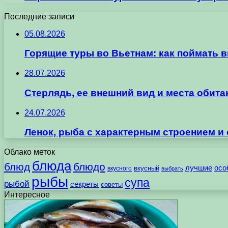
Последние записи
05.08.2026
Горящие туры во Вьетнам: как поймать 
28.07.2026
Стерлядь, ее внешний вид и места обит
24.07.2026
Ленок, рыба с характерным строением и
Облако меток
блюда
блюд
блюдо
лучшие
осо
вкусного
вкусный
выбрать
рыбы
супа
рыбой
секреты
советы
Интересное