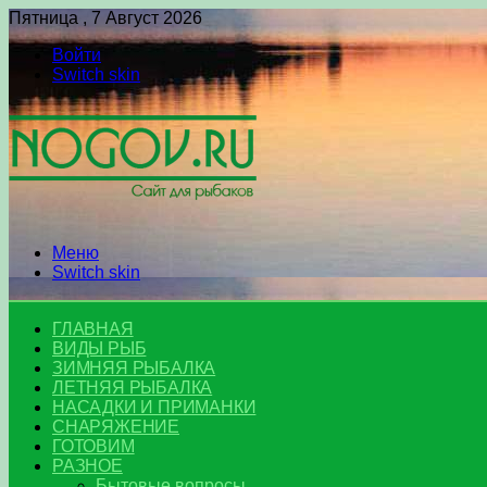
Пятница , 7 Август 2026
Войти
Switch skin
Меню
Switch skin
ГЛАВНАЯ
ВИДЫ РЫБ
ЗИМНЯЯ РЫБАЛКА
ЛЕТНЯЯ РЫБАЛКА
НАСАДКИ И ПРИМАНКИ
СНАРЯЖЕНИЕ
ГОТОВИМ
РАЗНОЕ
Бытовые вопросы