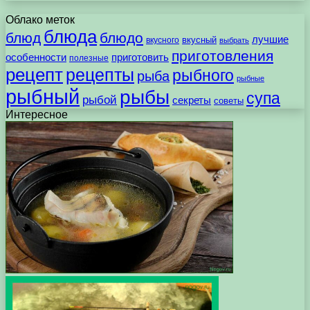
Облако меток
блюда
блюд
блюдо
лучшие
вкусного
вкусный
выбрать
приготовления
особенности
приготовить
полезные
рецепт
рецепты
рыбного
рыба
рыбные
рыбный
рыбы
супа
рыбой
секреты
советы
Интересное