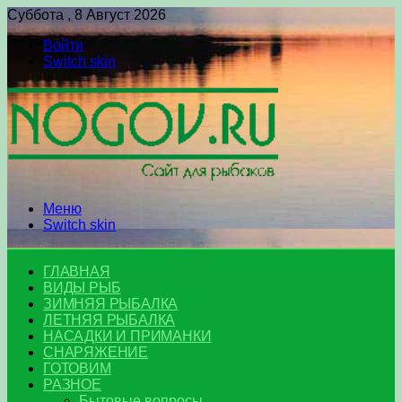
Суббота , 8 Август 2026
Войти
Switch skin
Меню
Switch skin
ГЛАВНАЯ
ВИДЫ РЫБ
ЗИМНЯЯ РЫБАЛКА
ЛЕТНЯЯ РЫБАЛКА
НАСАДКИ И ПРИМАНКИ
СНАРЯЖЕНИЕ
ГОТОВИМ
РАЗНОЕ
Бытовые вопросы