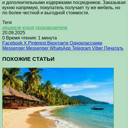
и дополнительными издержками посредников. Заказывая
кухню напрямую, покупатель получает ту же мебель, но
по более честной и выгодной стоимости.
Теги
дешевле
кухня
производителя
20.09.2025
0
Время чтения: 1 минута
Facebook
X
Pinterest
Вконтакте
Одноклассники
Messenger
Messenger
WhatsApp
Telegram
Viber
Печатать
ПОХОЖИЕ СТАТЬИ