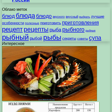
Облако меток
блюда
блюд
блюдо
лучшие
вкусного
вкусный
выбрать
приготовления
особенности
приготовить
полезные
рецепт
рецепты
рыбного
рыба
рыбные
рыбный
рыбы
супа
рыбой
секреты
советы
Интересное