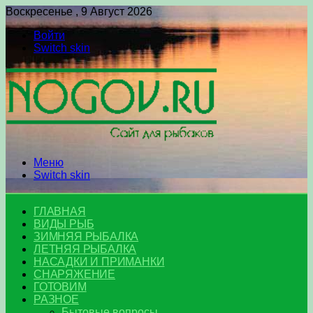
Воскресенье , 9 Август 2026
Войти
Switch skin
Меню
Switch skin
ГЛАВНАЯ
ВИДЫ РЫБ
ЗИМНЯЯ РЫБАЛКА
ЛЕТНЯЯ РЫБАЛКА
НАСАДКИ И ПРИМАНКИ
СНАРЯЖЕНИЕ
ГОТОВИМ
РАЗНОЕ
Бытовые вопросы