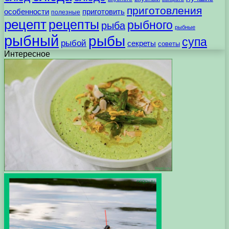
приготовления
особенности
приготовить
полезные
рецепт
рецепты
рыбного
рыба
рыбные
рыбный
рыбы
супа
рыбой
секреты
советы
Интересное