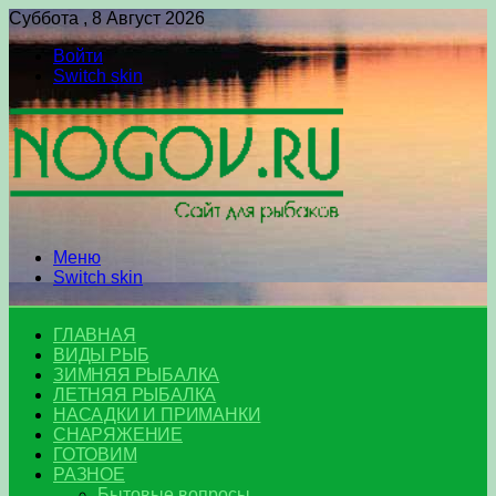
Суббота , 8 Август 2026
Войти
Switch skin
Меню
Switch skin
ГЛАВНАЯ
ВИДЫ РЫБ
ЗИМНЯЯ РЫБАЛКА
ЛЕТНЯЯ РЫБАЛКА
НАСАДКИ И ПРИМАНКИ
СНАРЯЖЕНИЕ
ГОТОВИМ
РАЗНОЕ
Бытовые вопросы