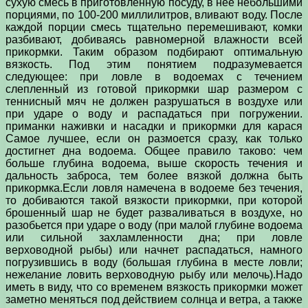
сухую смесь в приготовленную посуду, в нее небольшими
порциями, по 100-200 миллилитров, вливают воду. После
каждой порции смесь тщательно перемешивают, комки
разбивают, добиваясь равномерной влажности всей
прикормки. Таким образом подбирают оптимальную
вязкость. Под этим понятием подразумевается
следующее: при ловле в водоемах с течением
слепленный из готовой прикормки шар размером с
теннисный мяч не должен разрушаться в воздухе или
при ударе о воду и распадаться при погружении.
приманки наживки и насадки и прикормки для карася
Самое лучшее, если он размоется сразу, как только
достигнет дна водоема. Общее правило таково: чем
больше глубина водоема, выше скорость течения и
дальность заброса, тем более вязкой должна быть
прикормка.Если ловля намечена в водоеме без течения,
то добиваются такой вязкости прикормки, при которой
брошенный шар не будет разваливаться в воздухе, но
разобьется при ударе о воду (при малой глубине водоема
или сильной захламленности дна; при ловле
верховодной рыбы) или начнет распадаться, намного
погрузившись в воду (большая глубина в месте ловли;
нежелание ловить верховодную рыбу или мелочь).Надо
иметь в виду, что со временем вязкость прикормки может
заметно меняться под действием солнца и ветра, а также