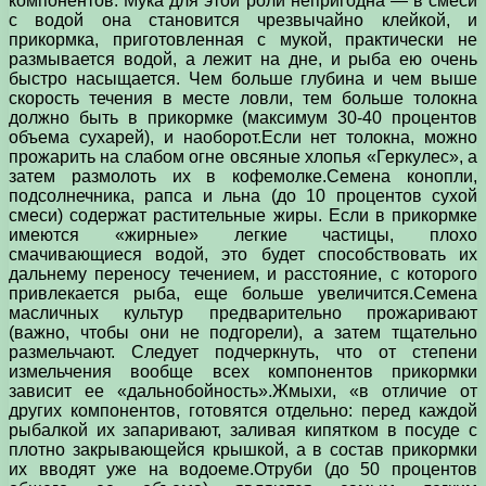
компонентов. Мука для этой роли непригодна — в смеси
с водой она становится чрезвычайно клейкой, и
прикормка, приготовленная с мукой, практически не
размывается водой, а лежит на дне, и рыба ею очень
быстро насыщается. Чем больше глубина и чем выше
скорость течения в месте ловли, тем больше толокна
должно быть в прикормке (максимум 30-40 процентов
объема сухарей), и наоборот.Если нет толокна, можно
прожарить на слабом огне овсяные хлопья «Геркулес», а
затем размолоть их в кофемолке.Семена конопли,
подсолнечника, рапса и льна (до 10 процентов сухой
смеси) содержат растительные жиры. Если в прикормке
имеются «жирные» легкие частицы, плохо
смачивающиеся водой, это будет способствовать их
дальнему переносу течением, и расстояние, с которого
привлекается рыба, еще больше увеличится.Семена
масличных культур предварительно прожаривают
(важно, чтобы они не подгорели), а затем тщательно
размельчают. Следует подчеркнуть, что от степени
измельчения вообще всех компонентов прикормки
зависит ее «дальнобойность».Жмыхи, «в отличие от
других компонентов, готовятся отдельно: перед каждой
рыбалкой их запаривают, заливая кипятком в посуде с
плотно закрывающейся крышкой, а в состав прикормки
их вводят уже на водоеме.Отруби (до 50 процентов