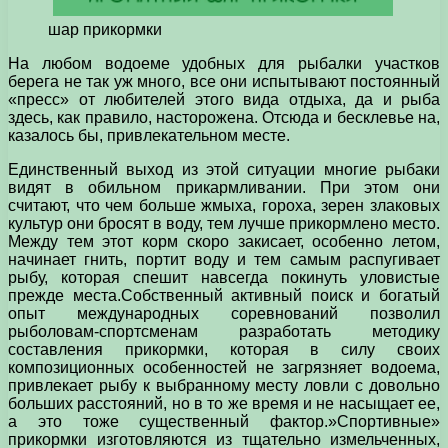
шар прикормки
На любом водоеме удобных для рыбалки участков
берега не так уж много, все они испытывают постоянный
«пресс» от любителей этого вида отдыха, да и рыба
здесь, как правило, насторожена. Отсюда и бесклевье на,
казалось бы, привлекательном месте.
Единственный выход из этой ситуации многие рыбаки
видят в обильном прикармливании. При этом они
считают, что чем больше жмыха, гороха, зерен злаковых
культур они бросят в воду, тем лучше прикормлено место.
Между тем этот корм скоро закисает, особенно летом,
начинает гнить, портит воду и тем самым распугивает
рыбу, которая спешит навсегда покинуть уловистые
прежде места.Собственный активный поиск и богатый
опыт международных соревнований позволил
рыболовам-спортсменам разработать методику
составления прикормки, которая в силу своих
композиционных особенностей не загрязняет водоема,
привлекает рыбу к выбранному месту ловли с довольно
больших расстояний, но в то же время и не насыщает ее,
а это тоже существенный фактор.»Спортивные»
прикормки изготовляются из тщательно измельченных,