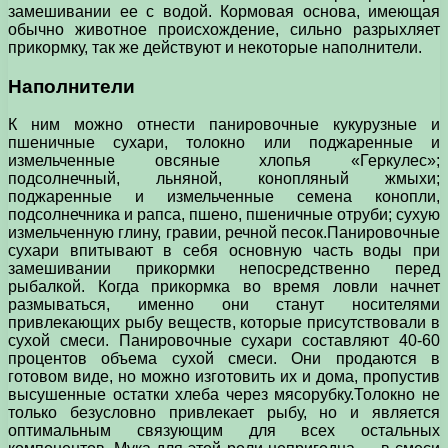
замешивании ее с водой. Кормовая основа, имеющая
обычно животное происхождение, сильно разрыхляет
прикормку, так же действуют и некоторые наполнители.
Наполнители
К ним можно отнести панировочные кукурузные и
пшеничные сухари, толокно или поджаренные и
измельченные овсяные хлопья «Геркулес»;
подсолнечный, льняной, конопляный жмыхи;
поджаренные и измельченные семена конопли,
подсолнечника и рапса, пшено, пшеничные отруби; сухую
измельченную глину, гравии, речной песок.Панировочные
сухари впитывают в себя основную часть воды при
замешивании прикормки непосредственно перед
рыбалкой. Когда прикормка во время ловли начнет
размываться, именно они станут носителями
привлекающих рыбу веществ, которые присутствовали в
сухой смеси. Панировочные сухари составляют 40-60
процентов объема сухой смеси. Они продаются в
готовом виде, но можно изготовить их и дома, пропустив
высушенные остатки хлеба через мясорубку.Толокно не
только безусловно привлекает рыбу, но и является
оптимальным связующим для всех остальных