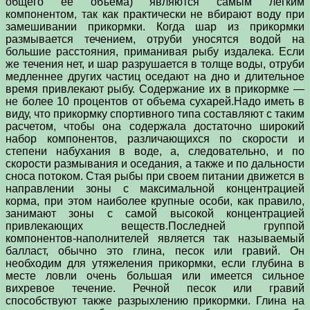
общего ее объема) являются самым легким
компонентом, так как практически не вбирают воду при
замешивании прикормки. Когда шар из прикормки
размывается течением, отруби уносятся водой на
большие расстояния, приманивая рыбу издалека. Если
же течения нет, и шар разрушается в толще воды, отруби
медленнее других частиц оседают на дно и длительное
время привлекают рыбу. Содержание их в прикормке —
не более 10 процентов от объема сухарей.Надо иметь в
виду, что прикормку спортивного типа составляют с таким
расчетом, чтобы она содержала достаточно широкий
набор компонентов, различающихся по скорости и
степени набухания в воде, а, следовательно, и по
скорости размывания и оседания, а также и по дальности
сноса потоком. Стая рыбы при своем питании движется в
направлении зоны с максимальной концентрацией
корма, при этом наиболее крупные особи, как правило,
занимают зоны с самой высокой концентрацией
привлекающих веществ.Последней группой
компонентов-наполнителей является так называемый
балласт, обычно это глина, песок или гравий. Он
необходим для утяжеления прикормки, если глубина в
месте ловли очень большая или имеется сильное
вихревое течение. Речной песок или гравий
способствуют также разрыхлению прикормки. Глина на