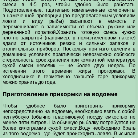
смеси в 4-5 раз, чтобы удобно было работать.
Подготовленные, тщательно измельченные компоненты
в намеченной пропорции (по предполагаемым условиям
ловли и виду рыбы) засыпают в емкость и
перемешивают, в зависимости от объема, руками или
деревянной лопаткой.Хранить готовую смесь нужно
плотно закрытой (например, в полиэтиленовом пакете)
вдали от источников резких и сильных запахов и
отопительных приборов. Поскольку при изготовлении в
домашних условиях практически невозможно соблюсти
стерильность, срок хранения при комнатной температуре
сухой смеси невелик — не более двух недель. По
истечении этого времени жиры прогоркают. В
холодильнике в герметично закрытой таре прикормку
можно хранить до года.
Приготовление прикормки на водоеме
Чтобы удобнее было приготовить прикормку
непосредственно на водоеме, необходимо взять с собой
неглубокую (обычно пластиковую) посуду емкостью не
менее пяти литров. На обычную рыбалку потребуется не
более килограмма сухой смеси.Воду необходимо брать
из того водоема, где будет происходить ловля. Высыпав