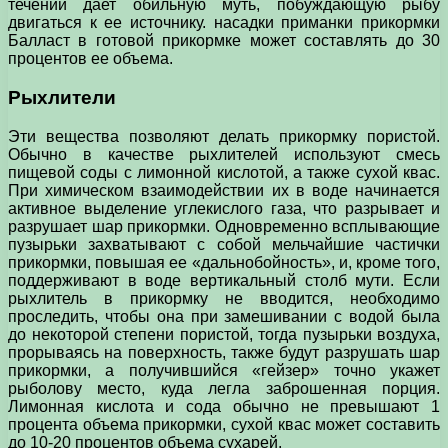
течении дает обильную муть, побуждающую рыбу
двигаться к ее источнику. насадки приманки прикормки
Балласт в готовой прикормке может составлять до 30
процентов ее объема.
Рыхлители
Эти вещества позволяют делать прикормку пористой.
Обычно в качестве рыхлителей используют смесь
пищевой соды с лимонной кислотой, а также сухой квас.
При химическом взаимодействии их в воде начинается
активное выделение углекислого газа, что разрывает и
разрушает шар прикормки. Одновременно всплывающие
пузырьки захватывают с собой мельчайшие частички
прикормки, повышая ее «дальнобойность», и, кроме того,
поддерживают в воде вертикальный столб мути. Если
рыхлитель в прикормку не вводится, необходимо
проследить, чтобы она при замешивании с водой была
до некоторой степени пористой, тогда пузырьки воздуха,
прорываясь на поверхность, также будут разрушать шар
прикормки, а получившийся «гейзер» точно укажет
рыболову место, куда легла заброшенная порция.
Лимонная кислота и сода обычно не превышают 1
процента объема прикормки, сухой квас может составить
до 10-20 процентов объема сухарей.