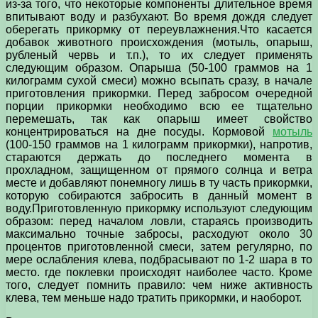
из-за того, что некоторые компоненты длительное время
впитывают воду и разбухают. Во время дождя следует
оберегать прикормку от переувлажнения.Что касается
добавок животного происхождения (мотыль, опарыш,
рубленый червь и т.п.), то их следует применять
следующим образом. Опарыша (50-100 граммов на 1
килограмм сухой смеси) можно всыпать сразу, в начале
приготовления прикормки. Перед забросом очередной
порции прикормки необходимо всю ее тщательно
перемешать, так как опарыш имеет свойство
концентрироваться на дне посуды. Кормовой
мотыль
(100-150 граммов на 1 килограмм прикормки), напротив,
стараются держать до последнего момента в
прохладном, защищенном от прямого солнца и ветра
месте и добавляют понемногу лишь в ту часть прикормки,
которую собираются забросить в данный момент в
воду.Приготовленную прикормку используют следующим
образом: перед началом ловли, стараясь производить
максимально точные забросы, расходуют около 30
процентов приготовленной смеси, затем регулярно, по
мере ослабления клева, подбрасывают по 1-2 шара в то
место. где поклевки происходят наиболее часто. Кроме
того, следует помнить правило: чем ниже активность
клева, тем меньше надо тратить прикормки, и наоборот.