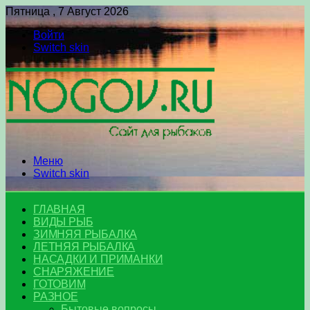
Пятница , 7 Август 2026
Войти
Switch skin
Меню
Switch skin
ГЛАВНАЯ
ВИДЫ РЫБ
ЗИМНЯЯ РЫБАЛКА
ЛЕТНЯЯ РЫБАЛКА
НАСАДКИ И ПРИМАНКИ
СНАРЯЖЕНИЕ
ГОТОВИМ
РАЗНОЕ
Бытовые вопросы