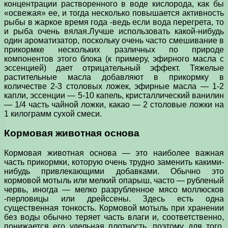
концентрации растворенного в воде кислорода, как бы
«освежая» ее, и тогда несколько повышается активность
рыбы в жаркое время года -ведь если вода перегрета, то
и рыба очень вялая.Лучше использовать какой-нибудь
один ароматизатор, поскольку очень часто смешивание в
прикормке нескольких различных по природе
компонентов этого блока (к примеру, эфирного масла с
эссенцией) дает отрицательный эффект. Тяжелые
растительные масла добавляют в прикормку в
количестве 2-3 столовых ложек, эфирные масла — 1-2
капли, эссенции — 5-10 капель, кристаллический ванилин
— 1/4 часть чайной ложки, какао — 2 столовые ложки на
1 килограмм сухой смеси.
Кормовая животная основа
Кормовая животная основа — это наиболее важная
часть прикормки, которую очень трудно заменить какими-
нибудь привлекающими добавками. Обычно это
кормовой мотыль или мелкий опарыш, часто — рубленый
червь, иногда — мелко разрубленное мясо моллюсков
-перловицы или дрейссены. Здесь есть одна
существенная тонкость. Кормовой мотыль при хранении
без воды обычно теряет часть влаги и, соответственно,
понижается его удельная плотность, поэтому для того,