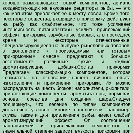
хорошо размывающихся водой компонентов, активно
воздействующих на вкусовые рецепторы рыбы, — это
как магнитом привлекает ее к месту ловли. Кроме того,
некоторые вещества, входящие в прикормку, действуют
на рыбу как слабительное, что тоже усиливает
интенсивность питания.Чтобы усилить привлекающий
эффект прикормки, зарубежные фирмы, а в последнее
время и некоторые отечественные,
специализирующиеся на выпуске рыболовных товаров,
в дополнение к производимым или готовым
прикормочным смесям предлагают в большом
ассортименте различные сухие и жидкие
ароматизирующие добавки.Состав прикормки
Предлагаем классификацию компонентов, которая
сложилась на основании нашего личного опыта
изготовления и применения прикормки. Их можно
распределить на шесть блоков: наполнители, рыхлители,
привлекающие компоненты, ароматизаторы, кормовая
основа, средства для создания шара.Следует
подчеркнуть, что деление по типам компонентов
достаточно условно; многие наполнители, например,
служат также и для привлечения рыбы, имеют слабый
ароматизирующий эффект. От соотношения
наполнителей и привлекающих компонентов в
значительной степени зависит вязкость прикормки при