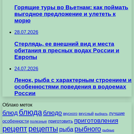
Горящие туры во Вьетнам: как поймать
выгодное предложение и улететь к
морю
28.07.2026
Стерлядь, ее внешний вид и места
обитания в пресных водах России и
Европы
24.07.2026
Ленок, рыба с характерным строением и
особенностями поведения в водоемах
России
Облако меток
блюда
блюд
блюдо
лучшие
вкусного
вкусный
выбрать
приготовления
особенности
приготовить
полезные
рецепт
рецепты
рыбного
рыба
рыбные