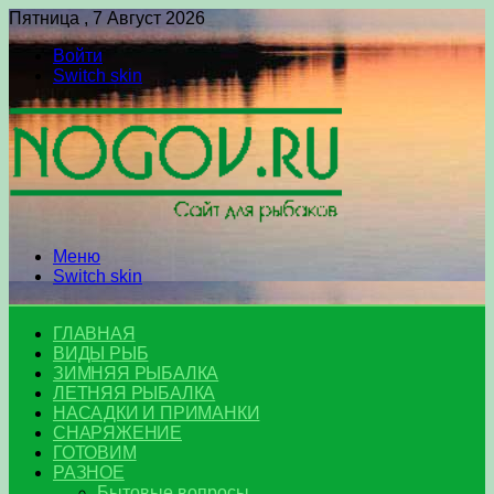
Пятница , 7 Август 2026
Войти
Switch skin
Меню
Switch skin
ГЛАВНАЯ
ВИДЫ РЫБ
ЗИМНЯЯ РЫБАЛКА
ЛЕТНЯЯ РЫБАЛКА
НАСАДКИ И ПРИМАНКИ
СНАРЯЖЕНИЕ
ГОТОВИМ
РАЗНОЕ
Бытовые вопросы