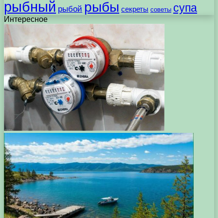
рыбный
рыбы
супа
рыбой
секреты
советы
Интересное