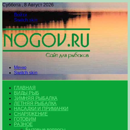
Суббота , 8 Август 2026
Войти
Switch skin
Меню
Switch skin
ГЛАВНАЯ
ВИДЫ РЫБ
ЗИМНЯЯ РЫБАЛКА
ЛЕТНЯЯ РЫБАЛКА
НАСАДКИ И ПРИМАНКИ
СНАРЯЖЕНИЕ
ГОТОВИМ
РАЗНОЕ
Бытовые вопросы