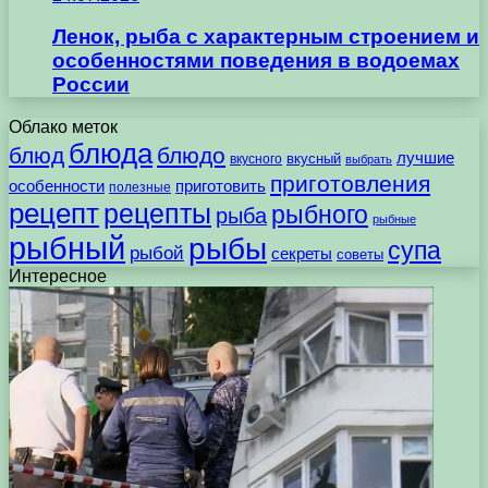
Ленок, рыба с характерным строением и
особенностями поведения в водоемах
России
Облако меток
блюда
блюд
блюдо
лучшие
вкусного
вкусный
выбрать
приготовления
особенности
приготовить
полезные
рецепт
рецепты
рыбного
рыба
рыбные
рыбный
рыбы
супа
рыбой
секреты
советы
Интересное