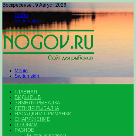
Воскресенье , 9 Август 2026
Войти
Switch skin
Меню
Switch skin
ГЛАВНАЯ
ВИДЫ РЫБ
ЗИМНЯЯ РЫБАЛКА
ЛЕТНЯЯ РЫБАЛКА
НАСАДКИ И ПРИМАНКИ
СНАРЯЖЕНИЕ
ГОТОВИМ
РАЗНОЕ
Бытовые вопросы