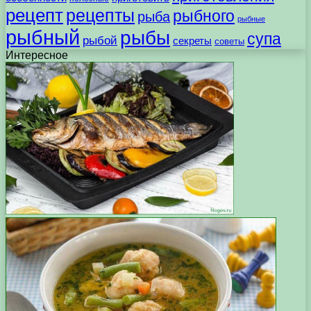
рецепт
рецепты
рыбного
рыба
рыбные
рыбный
рыбы
супа
рыбой
секреты
советы
Интересное