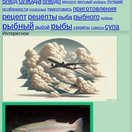
блюда
блюд
блюдо
лучшие
вкусного
вкусный
выбрать
приготовления
особенности
приготовить
полезные
рецепт
рецепты
рыбного
рыба
рыбные
рыбный
рыбы
супа
рыбой
секреты
советы
Интересное