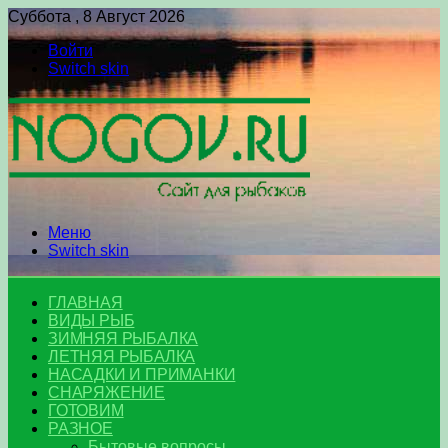
Суббота , 8 Август 2026
Войти
Switch skin
Меню
Switch skin
ГЛАВНАЯ
ВИДЫ РЫБ
ЗИМНЯЯ РЫБАЛКА
ЛЕТНЯЯ РЫБАЛКА
НАСАДКИ И ПРИМАНКИ
СНАРЯЖЕНИЕ
ГОТОВИМ
РАЗНОЕ
Бытовые вопросы