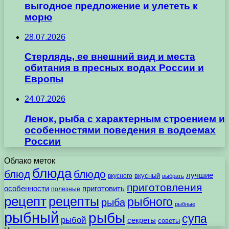
выгодное предложение и улететь к
морю
28.07.2026
Стерлядь, ее внешний вид и места
обитания в пресных водах России и
Европы
24.07.2026
Ленок, рыба с характерным строением и
особенностями поведения в водоемах
России
Облако меток
блюда
блюд
блюдо
лучшие
вкусного
вкусный
выбрать
приготовления
особенности
приготовить
полезные
рецепт
рецепты
рыбного
рыба
рыбные
рыбный
рыбы
супа
рыбой
секреты
советы