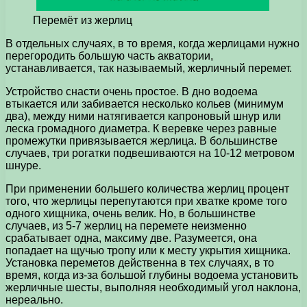
Перемёт из жерлиц
В отдельных случаях, в то время, когда жерлицами нужно
перегородить большую часть акватории,
устанавливается, так называемый, жерличный перемет.
Устройство снасти очень простое. В дно водоема
втыкается или забивается несколько кольев (минимум
два), между ними натягивается капроновый шнур или
леска громадного диаметра. К веревке через равные
промежутки привязывается жерлица. В большинстве
случаев, три рогатки подвешиваются на 10-12 метровом
шнуре.
При применении большего количества жерлиц процент
того, что жерлицы перепутаются при хватке кроме того
одного хищника, очень велик. Но, в большинстве
случаев, из 5-7 жерлиц на перемете неизменно
срабатывает одна, максиму две. Разумеется, она
попадает на щучью тропу или к месту укрытия хищника.
Установка переметов действенна в тех случаях, в то
время, когда из-за большой глубины водоема установить
жерличные шесты, выполняя необходимый угол наклона,
нереально.