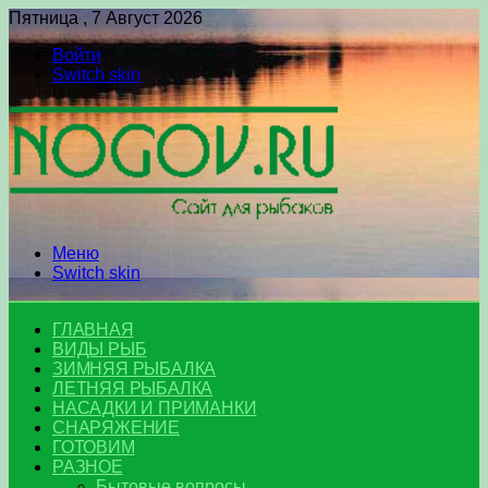
Пятница , 7 Август 2026
Войти
Switch skin
Меню
Switch skin
ГЛАВНАЯ
ВИДЫ РЫБ
ЗИМНЯЯ РЫБАЛКА
ЛЕТНЯЯ РЫБАЛКА
НАСАДКИ И ПРИМАНКИ
СНАРЯЖЕНИЕ
ГОТОВИМ
РАЗНОЕ
Бытовые вопросы