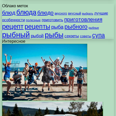
Облако меток
блюда
блюд
блюдо
лучшие
вкусного
вкусный
выбрать
приготовления
особенности
приготовить
полезные
рецепт
рецепты
рыбного
рыба
рыбные
рыбный
рыбы
супа
рыбой
секреты
советы
Интересное