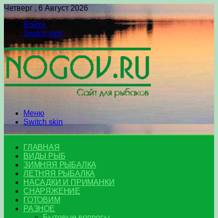
Четверг , 6 Август 2026
Войти
Switch skin
Меню
Switch skin
ГЛАВНАЯ
ВИДЫ РЫБ
ЗИМНЯЯ РЫБАЛКА
ЛЕТНЯЯ РЫБАЛКА
НАСАДКИ И ПРИМАНКИ
СНАРЯЖЕНИЕ
ГОТОВИМ
РАЗНОЕ
Бытовые вопросы