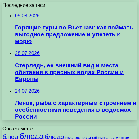
Последние записи
05.08.2026
Горящие туры во Вьетнам: как поймать
выгодное предложение и улететь к
морю
28.07.2026
Стерлядь, ее внешний вид и места
обитания в пресных водах России и
Европы
24.07.2026
Ленок, рыба с характерным строением и
особенностями поведения в водоемах
России
Облако меток
блюда
блюд
блюдо
лучшие
вкусного
вкусный
выбрать