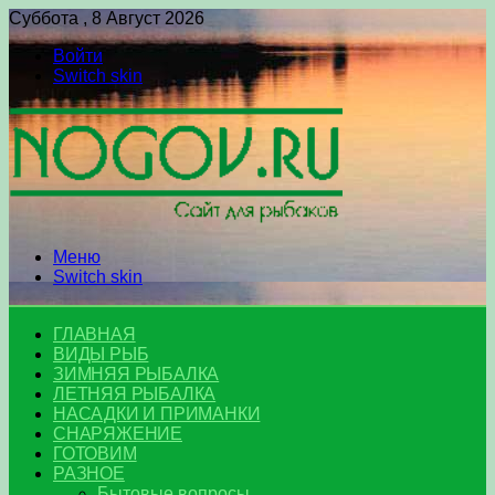
Суббота , 8 Август 2026
Войти
Switch skin
Меню
Switch skin
ГЛАВНАЯ
ВИДЫ РЫБ
ЗИМНЯЯ РЫБАЛКА
ЛЕТНЯЯ РЫБАЛКА
НАСАДКИ И ПРИМАНКИ
СНАРЯЖЕНИЕ
ГОТОВИМ
РАЗНОЕ
Бытовые вопросы