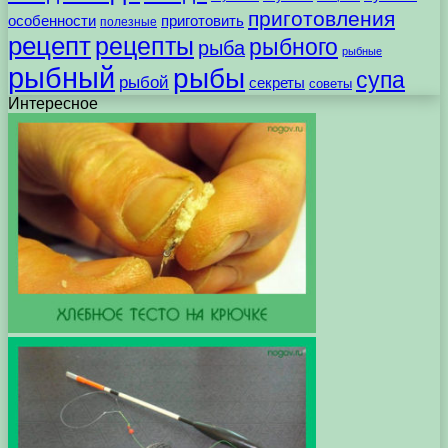
приготовления
особенности
приготовить
полезные
рецепт
рецепты
рыбного
рыба
рыбные
рыбный
рыбы
супа
рыбой
секреты
советы
Интересное