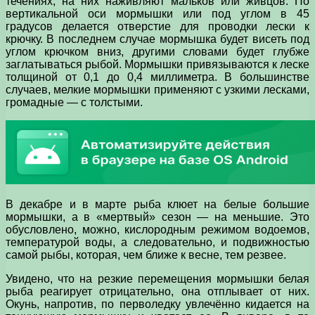
течениях, на них наживляют мальков или живцов. По
вертикальной оси мормышки или под углом в 45
градусов делается отверстие для проводки лески к
крючку. В последнем случае мормышка будет висеть под
углом крючком вниз, другими словами будет глубже
заглатываться рыбой. Мормышки привязываются к леске
толщиной от 0,1 до 0,4 миллиметра. В большинстве
случаев, мелкие мормышки применяют с узкими лесками,
громадные — с толстыми.
В декабре и в марте рыба клюет на белые большие
мормышки, а в «мертвый» сезон — на меньшие. Это
обусловлено, можно, кислородным режимом водоемов,
температурой воды, а следовательно, и подвижностью
самой рыбы, которая, чем ближе к весне, тем резвее.
Увидено, что на резкие перемещения мормышки белая
рыба реагирует отрицательно, она отплывает от них.
Окунь, напротив, по перволедку увлечённо кидается на