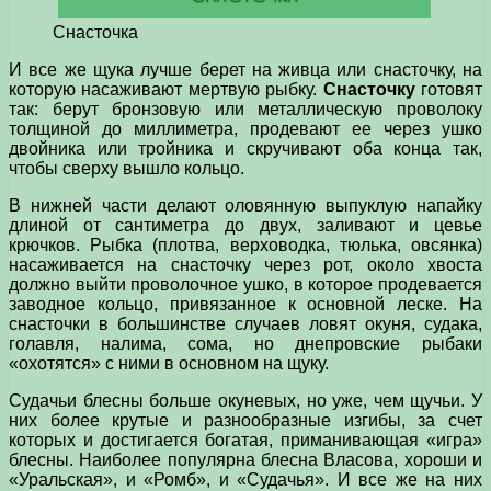
Снасточка
И все же щука лучше берет на живца или снасточку, на
которую насаживают мертвую рыбку.
Снасточку
готовят
так: берут бронзовую или металлическую проволоку
толщиной до миллиметра, продевают ее через ушко
двойника или тройника и скручивают оба конца так,
чтобы сверху вышло кольцо.
В нижней части делают оловянную выпуклую напайку
длиной от сантиметра до двух, заливают и цевье
крючков. Рыбка (плотва, верховодка, тюлька, овсянка)
насаживается на снасточку через рот, около хвоста
должно выйти проволочное ушко, в которое продевается
заводное кольцо, привязанное к основной леске. На
снасточки в большинстве случаев ловят окуня, судака,
голавля, налима, сома, но днепровские рыбаки
«охотятся» с ними в основном на щуку.
Судачьи блесны больше окуневых, но уже, чем щучьи. У
них более крутые и разнообразные изгибы, за счет
которых и достигается богатая, приманивающая «игра»
блесны. Наиболее популярна блесна Власова, хороши и
«Уральская», и «Ромб», и «Судачья». И все же на них