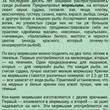
За последние десять лет обширно распространились
среди рыбаков Приднепровья
мормышки,
на которых
ловят окуня, судака, голавля, язя, леща, плотву,
красноперку, густеру, сазана, карпа, карася, рыбца, синца
и другую белую и хищную рыбу. Ассортимент мормышек
велик, но уловистых среди них не так уж большое
количество. Прекрасно продемонстрировали себя на
практике «дробинка малая», «овсинка», «уральская»,
«чечевица», «балалайка» белого, желтого и черного
цветов (иногда красного, который почему-то
игнорируется рыбой).
По весу мормышки можно поделить на два типа: легкие и
тяжелые. Первые употребляются на мелководье, вторые
— на течениях. Одни предназначены для хищников,
вторые — для «мирной» рыбы. Но каждая рыба, не
считая судака, лучше хватает мелкую мормышку. Крючки
на мормышки ставятся различных номеров: от 2,5 до 16
— все зависит от вида рыбы. Практикой установлено, что
на медные и белые крючки она клюет лучше, чем на
тёмные.
Кое-какие мормышки изготовляются с двумя крючками.
Первый — впаивается в мормышку, а второй — за ушко
надевается на него. Эти мормышки употребляются на