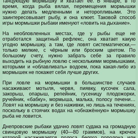
танцующую мормышку и хватает ее. В январе, в то
время, когда рыба вялая, перемещения мормышки
нужно делать медленными и неторопливыми. Это
заинтересовывает рыбу, и она клюет. Таковой способ
игры мормышки рыбаки именуют «ловить на дыхание».
На необловленных местах, где у рыбы еще не
отработался защитный рефлекс, она хватает какую
угодно мормышку, а там, где ловят систематически,—
только мелкие, с чёрным или броским цветом. По
большому счету, нужно забрать себе за правило
выходить на рыбную ловлю с несколькими мормышками,
которыми и «облавливать» водоем, пока какая-либо из
мормышек не покажет себя лучше других.
При ловле на мормышки в большинстве случаев
насаживают мотыля, червя, пиявку, кусочек сала,
закорыш, опарыш, репейник, гусеницу плодожорки,
ручейник, «бабку», мормыша, малька, полосу печени…
Ловят на мормышку и без наживки, но лишь на течениях,
поскольку в стоячих водах на «обнажённую» мормышку
рыба не ловится.
Днепровские рыбаки удачно ловят судака на громадную
свинцовую мормышку (40—80 граммов), на крючок
которой насаживается полоса белого поролона или