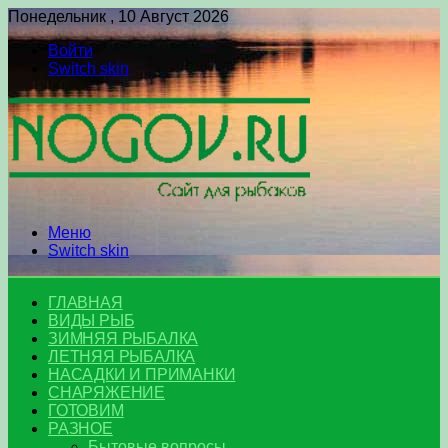
Понедельник , 10 Август 2026
Войти
Switch skin
Меню
Switch skin
ГЛАВНАЯ
ВИДЫ РЫБ
ЗИМНЯЯ РЫБАЛКА
ЛЕТНЯЯ РЫБАЛКА
НАСАДКИ И ПРИМАНКИ
СНАРЯЖЕНИЕ
ГОТОВИМ
РАЗНОЕ
Бытовые вопросы