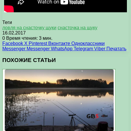
Теги
ловля на снасточку щуки
снасточка на щуку
16.02.2017
0
Время чтения: 3 мин.
Facebook
X
Pinterest
Вконтакте
Одноклассники
Messenger
Messenger
WhatsApp
Telegram
Viber
Печатать
ПОХОЖИЕ СТАТЬИ