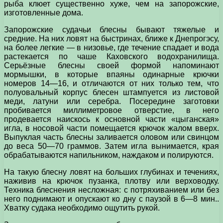
рыба клюет существенно хуже, чем на запорожские,
изготовленные дома.
Запорожские судачьи блесны бывают тяжелые и
средние. На них ловят на быстринах, ближе к Днепрогэсу,
на более легкие — в низовье, где течение спадает и вода
растекается по чаше Каховского водохранилища.
Серьёзные блесны своей формой напоминают
мормышки, в которые впаяны одинарные крючки
номеров 14—16, и отличаются от них только тем, что
полуовальный корпус блесен штампуется из листовой
меди, латуни или серебра. Посередине заготовки
пробивается миллиметровое отверстие, в него
продевается наискось к основной части «цыганская»
игла, в носовой части помещается крючок жалом вверх.
Выпуклая часть блесны заливается оловом или свинцом
до веса 50—70 граммов. Затем игла вынимается, края
обрабатываются напильником, наждаком и полируются.
На такую блесну ловят на больших глубинах и течениях,
наживив на крючок пузанка, плотву или верховодку.
Техника блеснения несложная: с потряхиванием или без
него поднимают и опускают ко дну с паузой в 6—8 мин..
Хватку судака необходимо ощутить рукой.