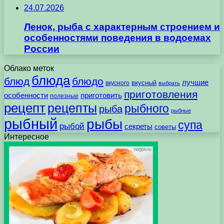
24.07.2026
Ленок, рыба с характерным строением и
особенностями поведения в водоемах
России
Облако меток
блюда
блюд
блюдо
лучшие
вкусного
вкусный
выбрать
приготовления
особенности
приготовить
полезные
рецепт
рецепты
рыбного
рыба
рыбные
рыбный
рыбы
супа
рыбой
секреты
советы
Интересное