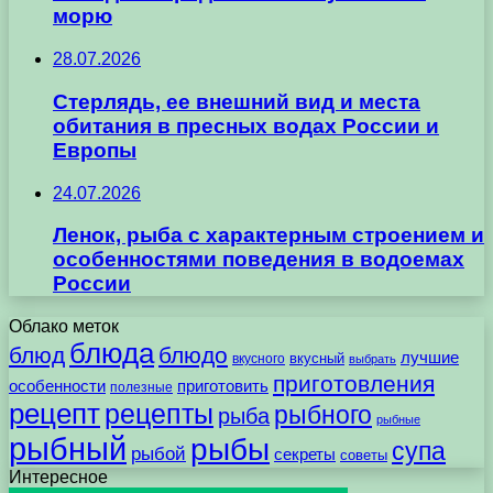
морю
28.07.2026
Стерлядь, ее внешний вид и места
обитания в пресных водах России и
Европы
24.07.2026
Ленок, рыба с характерным строением и
особенностями поведения в водоемах
России
Облако меток
блюда
блюд
блюдо
лучшие
вкусного
вкусный
выбрать
приготовления
особенности
приготовить
полезные
рецепт
рецепты
рыбного
рыба
рыбные
рыбный
рыбы
супа
рыбой
секреты
советы
Интересное