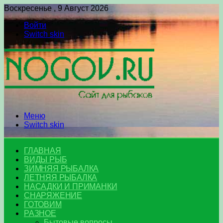
Воскресенье , 9 Август 2026
Войти
Switch skin
Меню
Switch skin
ГЛАВНАЯ
ВИДЫ РЫБ
ЗИМНЯЯ РЫБАЛКА
ЛЕТНЯЯ РЫБАЛКА
НАСАДКИ И ПРИМАНКИ
СНАРЯЖЕНИЕ
ГОТОВИМ
РАЗНОЕ
Бытовые вопросы