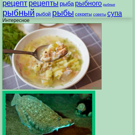
рецепт
рецепты
рыбного
рыба
рыбные
рыбный
рыбы
супа
рыбой
секреты
советы
Интересное