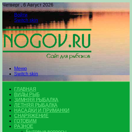
Четверг , 6 Август 2026
Войти
Switch skin
Меню
Switch skin
ГЛАВНАЯ
ВИДЫ РЫБ
ЗИМНЯЯ РЫБАЛКА
ЛЕТНЯЯ РЫБАЛКА
НАСАДКИ И ПРИМАНКИ
СНАРЯЖЕНИЕ
ГОТОВИМ
РАЗНОЕ
Бытовые вопросы