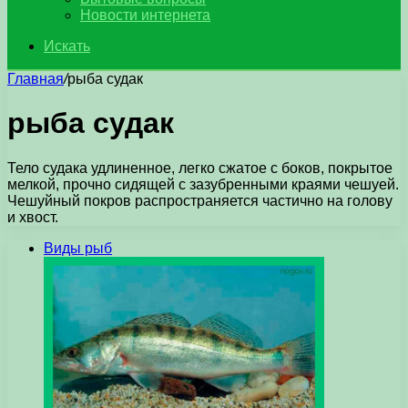
Новости интернета
Искать
Главная
/
рыба судак
рыба судак
Тело судака удлиненное, легко сжатое с боков, покрытое
мелкой, прочно сидящей с зазубренными краями чешуей.
Чешуйный покров распространяется частично на голову
и хвост.
Виды рыб