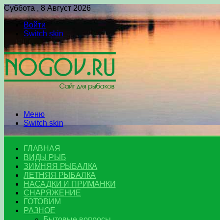
Суббота , 8 Август 2026
Войти
Switch skin
Меню
Switch skin
ГЛАВНАЯ
ВИДЫ РЫБ
ЗИМНЯЯ РЫБАЛКА
ЛЕТНЯЯ РЫБАЛКА
НАСАДКИ И ПРИМАНКИ
СНАРЯЖЕНИЕ
ГОТОВИМ
РАЗНОЕ
Бытовые вопросы