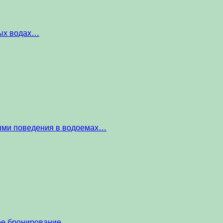
ных водах…
тями поведения в водоемах…
нее бронирование