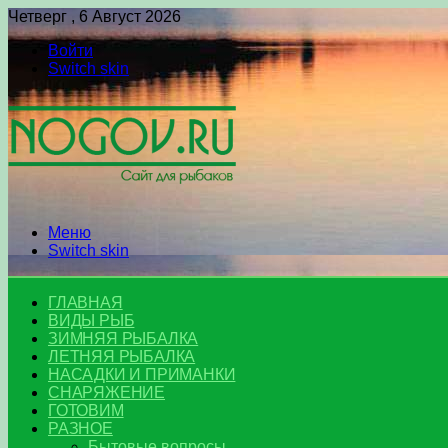
Четверг , 6 Август 2026
Войти
Switch skin
Меню
Switch skin
ГЛАВНАЯ
ВИДЫ РЫБ
ЗИМНЯЯ РЫБАЛКА
ЛЕТНЯЯ РЫБАЛКА
НАСАДКИ И ПРИМАНКИ
СНАРЯЖЕНИЕ
ГОТОВИМ
РАЗНОЕ
Бытовые вопросы