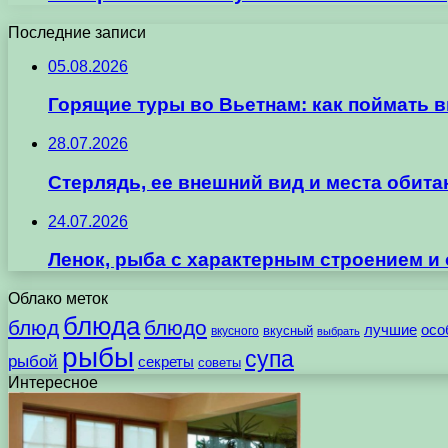
Последние записи
05.08.2026
Горящие туры во Вьетнам: как поймать 
28.07.2026
Стерлядь, ее внешний вид и места обит
24.07.2026
Ленок, рыба с характерным строением и
Облако меток
блюда
блюд
блюдо
лучшие
осо
вкусного
вкусный
выбрать
рыбы
супа
рыбой
секреты
советы
Интересное