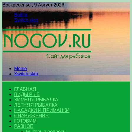
Воскресенье , 9 Август 2026
Войти
Switch skin
Меню
Switch skin
ГЛАВНАЯ
ВИДЫ РЫБ
ЗИМНЯЯ РЫБАЛКА
ЛЕТНЯЯ РЫБАЛКА
НАСАДКИ И ПРИМАНКИ
СНАРЯЖЕНИЕ
ГОТОВИМ
РАЗНОЕ
Бытовые вопросы