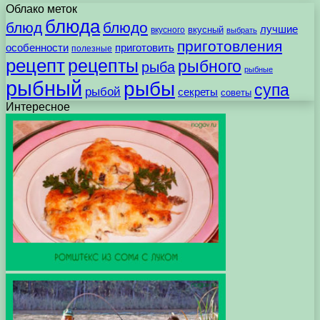
Облако меток
блюда
блюд
блюдо
лучшие
вкусного
вкусный
выбрать
приготовления
особенности
приготовить
полезные
рецепт
рецепты
рыбного
рыба
рыбные
рыбный
рыбы
супа
рыбой
секреты
советы
Интересное