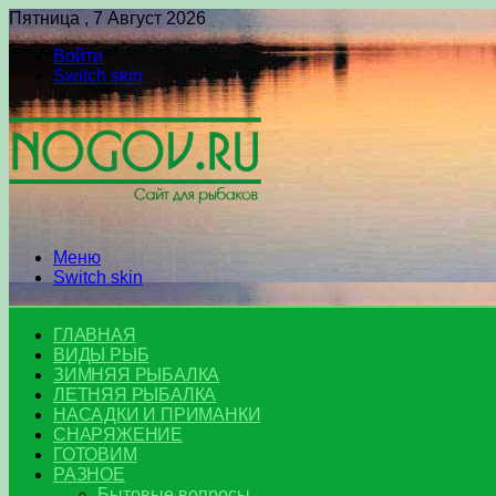
Пятница , 7 Август 2026
Войти
Switch skin
Меню
Switch skin
ГЛАВНАЯ
ВИДЫ РЫБ
ЗИМНЯЯ РЫБАЛКА
ЛЕТНЯЯ РЫБАЛКА
НАСАДКИ И ПРИМАНКИ
СНАРЯЖЕНИЕ
ГОТОВИМ
РАЗНОЕ
Бытовые вопросы