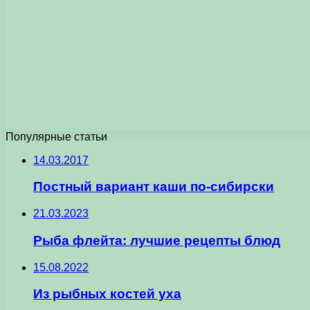
Популярные статьи
14.03.2017
Постный вариант каши по-сибирски
21.03.2023
Рыба флейта: лучшие рецепты блюд
15.08.2022
Из рыбных костей уха