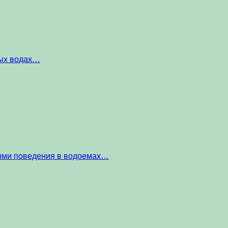
ных водах…
тями поведения в водоемах…