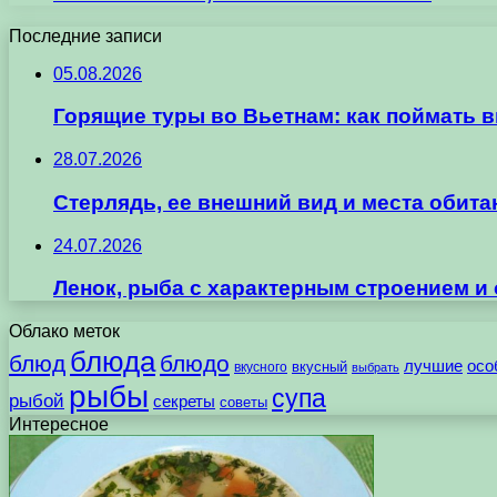
Последние записи
05.08.2026
Горящие туры во Вьетнам: как поймать 
28.07.2026
Стерлядь, ее внешний вид и места обит
24.07.2026
Ленок, рыба с характерным строением и
Облако меток
блюда
блюд
блюдо
лучшие
осо
вкусного
вкусный
выбрать
рыбы
супа
рыбой
секреты
советы
Интересное