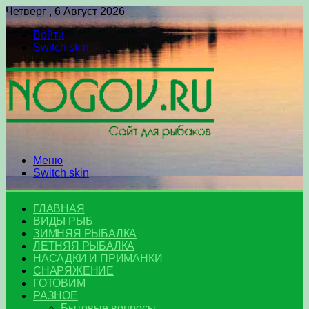
Четверг , 6 Август 2026
Войти
Switch skin
Меню
Switch skin
ГЛАВНАЯ
ВИДЫ РЫБ
ЗИМНЯЯ РЫБАЛКА
ЛЕТНЯЯ РЫБАЛКА
НАСАДКИ И ПРИМАНКИ
СНАРЯЖЕНИЕ
ГОТОВИМ
РАЗНОЕ
Бытовые вопросы