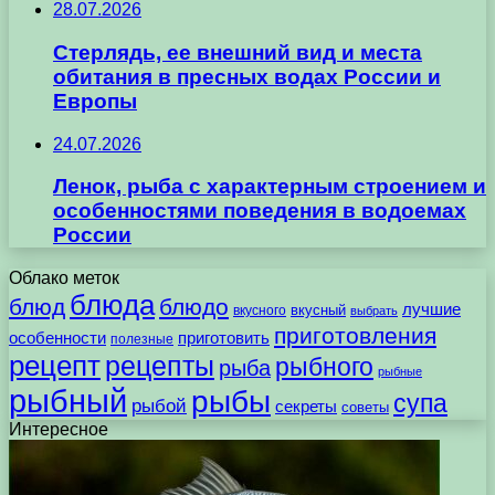
28.07.2026
Стерлядь, ее внешний вид и места
обитания в пресных водах России и
Европы
24.07.2026
Ленок, рыба с характерным строением и
особенностями поведения в водоемах
России
Облако меток
блюда
блюд
блюдо
лучшие
вкусного
вкусный
выбрать
приготовления
особенности
приготовить
полезные
рецепт
рецепты
рыбного
рыба
рыбные
рыбный
рыбы
супа
рыбой
секреты
советы
Интересное