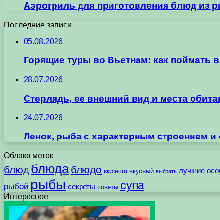
Аэрогриль для приготовления блюд из 
Последние записи
05.08.2026
Горящие туры во Вьетнам: как поймать 
28.07.2026
Стерлядь, ее внешний вид и места обит
24.07.2026
Ленок, рыба с характерным строением и
Облако меток
блюда
блюд
блюдо
лучшие
осо
вкусного
вкусный
выбрать
рыбы
супа
рыбой
секреты
советы
Интересное