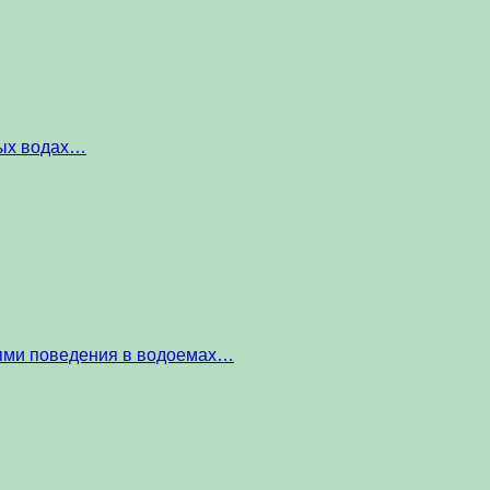
ных водах…
тями поведения в водоемах…