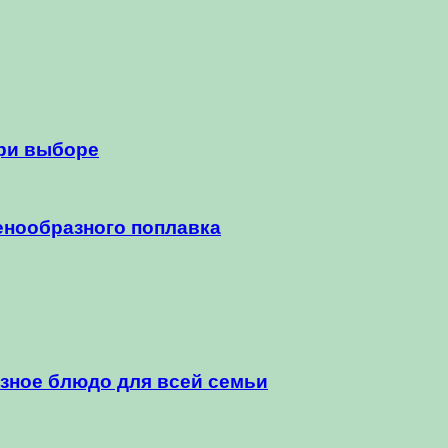
при выборе
енообразного поплавка
езное блюдо для всей семьи