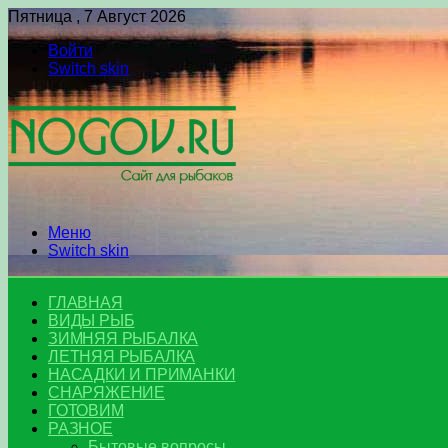
Пятница , 7 Август 2026
Войти
Switch skin
Меню
Switch skin
ГЛАВНАЯ
ВИДЫ РЫБ
ЗИМНЯЯ РЫБАЛКА
ЛЕТНЯЯ РЫБАЛКА
НАСАДКИ И ПРИМАНКИ
СНАРЯЖЕНИЕ
ГОТОВИМ
РАЗНОЕ
Бытовые вопросы