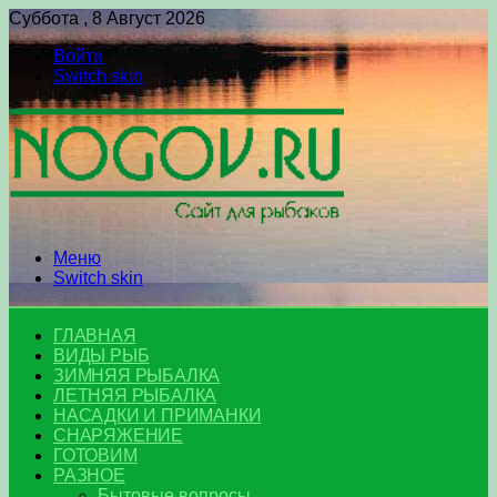
Суббота , 8 Август 2026
Войти
Switch skin
Меню
Switch skin
ГЛАВНАЯ
ВИДЫ РЫБ
ЗИМНЯЯ РЫБАЛКА
ЛЕТНЯЯ РЫБАЛКА
НАСАДКИ И ПРИМАНКИ
СНАРЯЖЕНИЕ
ГОТОВИМ
РАЗНОЕ
Бытовые вопросы