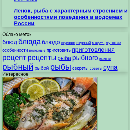
Ленок, рыба с характерным строением и
особенностями поведения в водоемах
России
Облако меток
блюда
блюд
блюдо
лучшие
вкусного
вкусный
выбрать
приготовления
особенности
приготовить
полезные
рецепт
рецепты
рыбного
рыба
рыбные
рыбный
рыбы
супа
рыбой
секреты
советы
Интересное