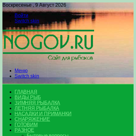
Воскресенье , 9 Август 2026
Войти
Switch skin
Меню
Switch skin
ГЛАВНАЯ
ВИДЫ РЫБ
ЗИМНЯЯ РЫБАЛКА
ЛЕТНЯЯ РЫБАЛКА
НАСАДКИ И ПРИМАНКИ
СНАРЯЖЕНИЕ
ГОТОВИМ
РАЗНОЕ
Бытовые вопросы