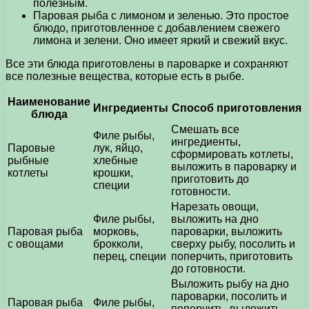
полезным.
Паровая рыба с лимоном и зеленью. Это простое
блюдо, приготовленное с добавлением свежего
лимона и зелени. Оно имеет яркий и свежий вкус.
Все эти блюда приготовлены в пароварке и сохраняют
все полезные вещества, которые есть в рыбе.
Наименование
Ингредиенты
Способ приготовления
блюда
Смешать все
Филе рыбы,
ингредиенты,
Паровые
лук, яйцо,
сформировать котлеты,
рыбные
хлебные
выложить в пароварку и
котлеты
крошки,
приготовить до
специи
готовности.
Нарезать овощи,
Филе рыбы,
выложить на дно
Паровая рыба
морковь,
пароварки, выложить
с овощами
брокколи,
сверху рыбу, посолить и
перец, специи
поперчить, приготовить
до готовности.
Выложить рыбу на дно
пароварки, посолить и
Паровая рыба
Филе рыбы,
поперчить, выложить