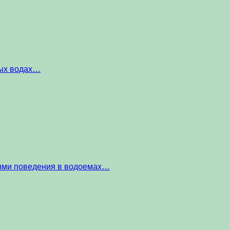
ных водах…
тями поведения в водоемах…