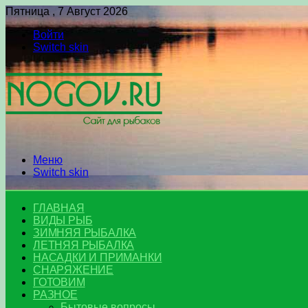
Пятница , 7 Август 2026
Войти
Switch skin
Меню
Switch skin
ГЛАВНАЯ
ВИДЫ РЫБ
ЗИМНЯЯ РЫБАЛКА
ЛЕТНЯЯ РЫБАЛКА
НАСАДКИ И ПРИМАНКИ
СНАРЯЖЕНИЕ
ГОТОВИМ
РАЗНОЕ
Бытовые вопросы