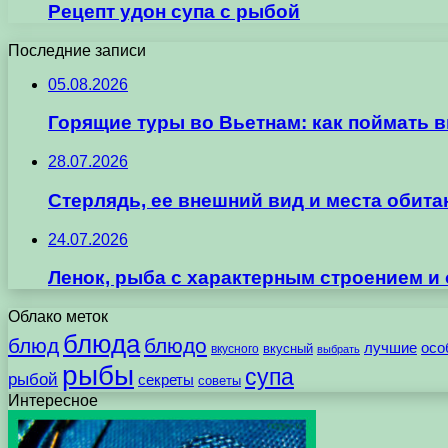
Рецепт удон супа с рыбой
Последние записи
05.08.2026
Горящие туры во Вьетнам: как поймать 
28.07.2026
Стерлядь, ее внешний вид и места обит
24.07.2026
Ленок, рыба с характерным строением и
Облако меток
блюда
блюд
блюдо
лучшие
осо
вкусного
вкусный
выбрать
рыбы
супа
рыбой
секреты
советы
Интересное