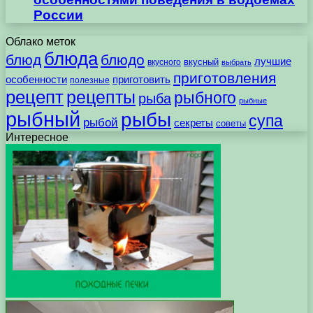
России
Облако меток
блюда
блюд
блюдо
лучшие
вкусного
вкусный
выбрать
приготовления
особенности
приготовить
полезные
рецепт
рецепты
рыбного
рыба
рыбные
рыбный
рыбы
супа
рыбой
секреты
советы
Интересное