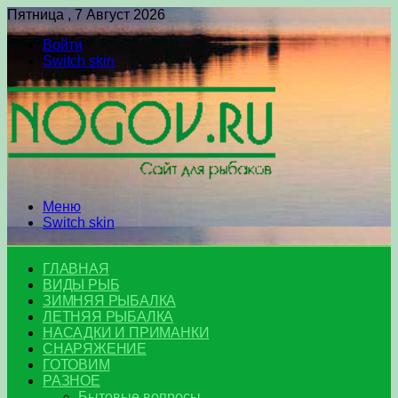
Пятница , 7 Август 2026
Войти
Switch skin
Меню
Switch skin
ГЛАВНАЯ
ВИДЫ РЫБ
ЗИМНЯЯ РЫБАЛКА
ЛЕТНЯЯ РЫБАЛКА
НАСАДКИ И ПРИМАНКИ
СНАРЯЖЕНИЕ
ГОТОВИМ
РАЗНОЕ
Бытовые вопросы