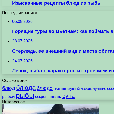
Изысканные рецепты блюд из рыбы
Последние записи
05.08.2026
Горящие туры во Вьетнам: как поймать 
28.07.2026
Стерлядь, ее внешний вид и места обит
24.07.2026
Ленок, рыба с характерным строением и
Облако меток
блюда
блюд
блюдо
лучшие
осо
вкусного
вкусный
выбрать
рыбы
супа
рыбой
секреты
советы
Интересное