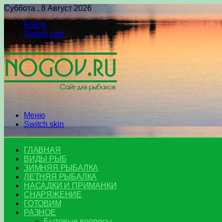
Суббота , 8 Август 2026
Войти
Switch skin
Меню
Switch skin
ГЛАВНАЯ
ВИДЫ РЫБ
ЗИМНЯЯ РЫБАЛКА
ЛЕТНЯЯ РЫБАЛКА
НАСАДКИ И ПРИМАНКИ
СНАРЯЖЕНИЕ
ГОТОВИМ
РАЗНОЕ
Бытовые вопросы