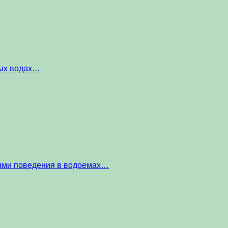
ных водах…
тями поведения в водоемах…