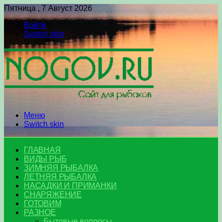
Пятница , 7 Август 2026
Войти
Switch skin
Меню
Switch skin
ГЛАВНАЯ
ВИДЫ РЫБ
ЗИМНЯЯ РЫБАЛКА
ЛЕТНЯЯ РЫБАЛКА
НАСАДКИ И ПРИМАНКИ
СНАРЯЖЕНИЕ
ГОТОВИМ
РАЗНОЕ
Бытовые вопросы