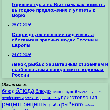
Горящие туры во Вьетнам: как поймать
выгодное предложение и улететь к
морю
28.07.2026
Стерлядь, ее внешний вид и места
обитания в пресных водах России и
Европы
24.07.2026
Ленок, рыба с характерным строением и
особенностями поведения в водоемах
России
Облако меток
блюда
блюд
блюдо
лучшие
вкусного
вкусный
выбрать
приготовления
особенности
приготовить
полезные
рецепт
рецепты
рыбного
рыба
рыбные