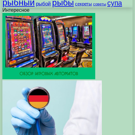
рыбный
рыбы
супа
рыбой
секреты
советы
Интересное