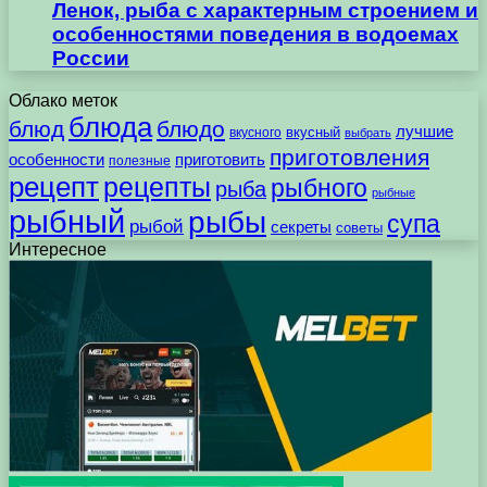
Ленок, рыба с характерным строением и
особенностями поведения в водоемах
России
Облако меток
блюда
блюд
блюдо
лучшие
вкусного
вкусный
выбрать
приготовления
особенности
приготовить
полезные
рецепт
рецепты
рыбного
рыба
рыбные
рыбный
рыбы
супа
рыбой
секреты
советы
Интересное