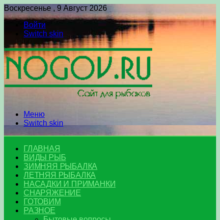
Воскресенье , 9 Август 2026
Войти
Switch skin
Меню
Switch skin
ГЛАВНАЯ
ВИДЫ РЫБ
ЗИМНЯЯ РЫБАЛКА
ЛЕТНЯЯ РЫБАЛКА
НАСАДКИ И ПРИМАНКИ
СНАРЯЖЕНИЕ
ГОТОВИМ
РАЗНОЕ
Бытовые вопросы