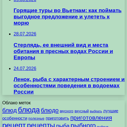
Горящие туры во Вьетнам: как поймать
выгодное предложение и улететь к
морю
28.07.2026
Стерлядь, ее внешний вид и места
обитания в пресных водах России и
Европы
24.07.2026
Ленок, рыба с характерным строением и
особенностями поведения в водоемах
России
Облако меток
блюда
блюд
блюдо
лучшие
вкусного
вкусный
выбрать
приготовления
особенности
приготовить
полезные
рецепт
рецепты
рыбного
рыба
рыбные