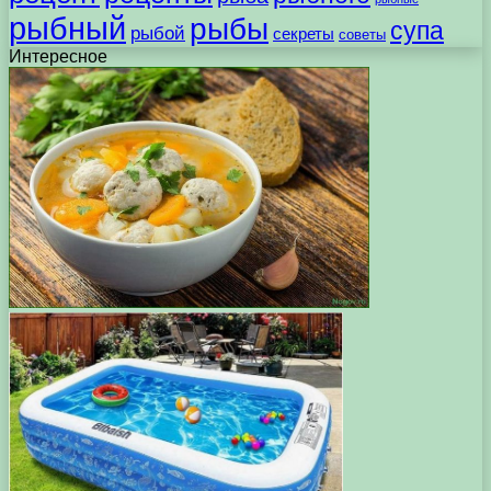
рыбный
рыбы
супа
рыбой
секреты
советы
Интересное