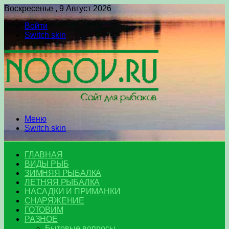
Воскресенье , 9 Август 2026
Войти
Switch skin
Меню
Switch skin
ГЛАВНАЯ
ВИДЫ РЫБ
ЗИМНЯЯ РЫБАЛКА
ЛЕТНЯЯ РЫБАЛКА
НАСАДКИ И ПРИМАНКИ
СНАРЯЖЕНИЕ
ГОТОВИМ
РАЗНОЕ
Бытовые вопросы