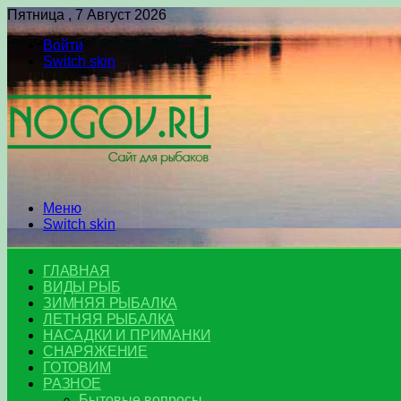
Пятница , 7 Август 2026
Войти
Switch skin
Меню
Switch skin
ГЛАВНАЯ
ВИДЫ РЫБ
ЗИМНЯЯ РЫБАЛКА
ЛЕТНЯЯ РЫБАЛКА
НАСАДКИ И ПРИМАНКИ
СНАРЯЖЕНИЕ
ГОТОВИМ
РАЗНОЕ
Бытовые вопросы