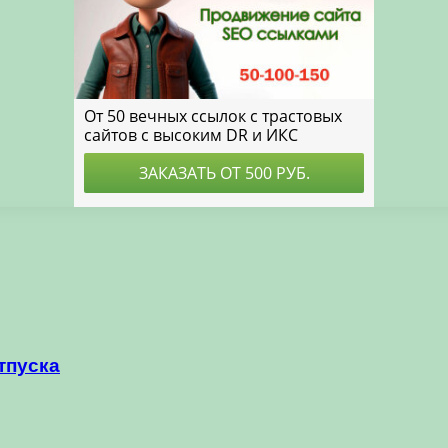
тпуска