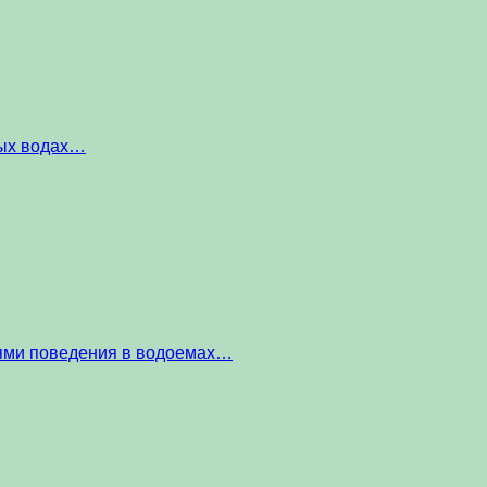
ных водах…
тями поведения в водоемах…