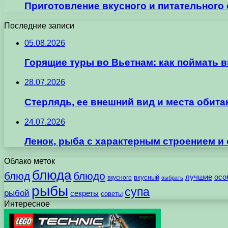
Приготовление вкусного и питательного 
Последние записи
05.08.2026
Горящие туры во Вьетнам: как поймать 
28.07.2026
Стерлядь, ее внешний вид и места обит
24.07.2026
Ленок, рыба с характерным строением и
Облако меток
блюда
блюд
блюдо
лучшие
осо
вкусного
вкусный
выбрать
рыбы
супа
рыбой
секреты
советы
Интересное