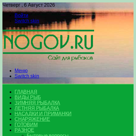
Четверг , 6 Август 2026
Войти
Switch skin
Меню
Switch skin
ГЛАВНАЯ
ВИДЫ РЫБ
ЗИМНЯЯ РЫБАЛКА
ЛЕТНЯЯ РЫБАЛКА
НАСАДКИ И ПРИМАНКИ
СНАРЯЖЕНИЕ
ГОТОВИМ
РАЗНОЕ
Бытовые вопросы