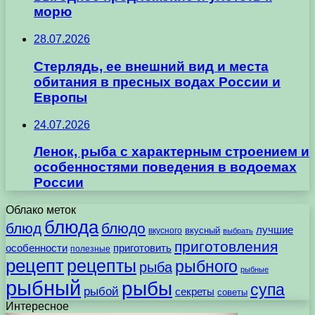
морю
28.07.2026
Стерлядь, ее внешний вид и места
обитания в пресных водах России и
Европы
24.07.2026
Ленок, рыба с характерным строением и
особенностями поведения в водоемах
России
Облако меток
блюда
блюд
блюдо
лучшие
вкусного
вкусный
выбрать
приготовления
особенности
приготовить
полезные
рецепт
рецепты
рыбного
рыба
рыбные
рыбный
рыбы
супа
рыбой
секреты
советы
Интересное