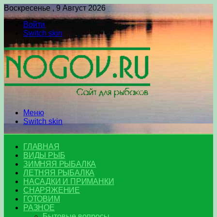
Воскресенье , 9 Август 2026
Войти
Switch skin
Меню
Switch skin
ГЛАВНАЯ
ВИДЫ РЫБ
ЗИМНЯЯ РЫБАЛКА
ЛЕТНЯЯ РЫБАЛКА
НАСАДКИ И ПРИМАНКИ
СНАРЯЖЕНИЕ
ГОТОВИМ
РАЗНОЕ
Бытовые вопросы