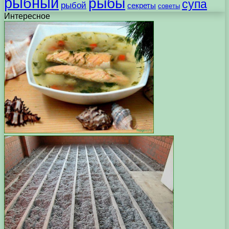
рыбный
рыбы
супа
рыбой
секреты
советы
Интересное