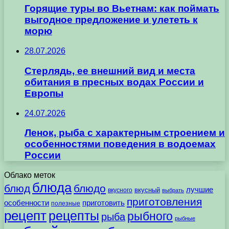
Горящие туры во Вьетнам: как поймать
выгодное предложение и улететь к
морю
28.07.2026
Стерлядь, ее внешний вид и места
обитания в пресных водах России и
Европы
24.07.2026
Ленок, рыба с характерным строением и
особенностями поведения в водоемах
России
Облако меток
блюда
блюд
блюдо
лучшие
вкусного
вкусный
выбрать
приготовления
особенности
приготовить
полезные
рецепт
рецепты
рыбного
рыба
рыбные