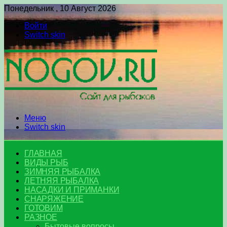
Понедельник , 10 Август 2026
Войти
Switch skin
Меню
Switch skin
ГЛАВНАЯ
ВИДЫ РЫБ
ЗИМНЯЯ РЫБАЛКА
ЛЕТНЯЯ РЫБАЛКА
НАСАДКИ И ПРИМАНКИ
СНАРЯЖЕНИЕ
ГОТОВИМ
РАЗНОЕ
Бытовые вопросы