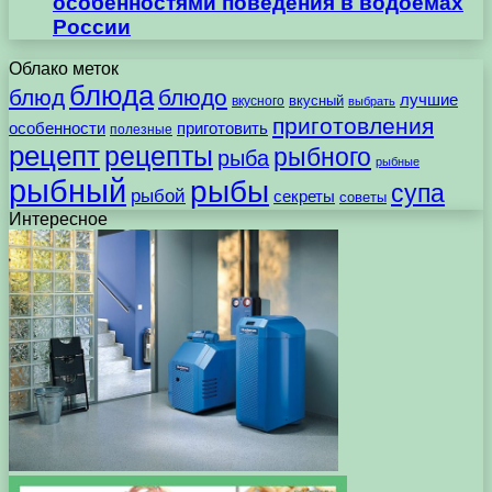
особенностями поведения в водоемах
России
Облако меток
блюда
блюд
блюдо
лучшие
вкусного
вкусный
выбрать
приготовления
особенности
приготовить
полезные
рецепт
рецепты
рыбного
рыба
рыбные
рыбный
рыбы
супа
рыбой
секреты
советы
Интересное