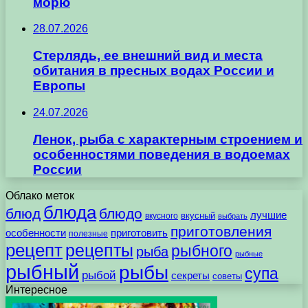
морю
28.07.2026
Стерлядь, ее внешний вид и места
обитания в пресных водах России и
Европы
24.07.2026
Ленок, рыба с характерным строением и
особенностями поведения в водоемах
России
Облако меток
блюда
блюд
блюдо
лучшие
вкусного
вкусный
выбрать
приготовления
особенности
приготовить
полезные
рецепт
рецепты
рыбного
рыба
рыбные
рыбный
рыбы
супа
рыбой
секреты
советы
Интересное