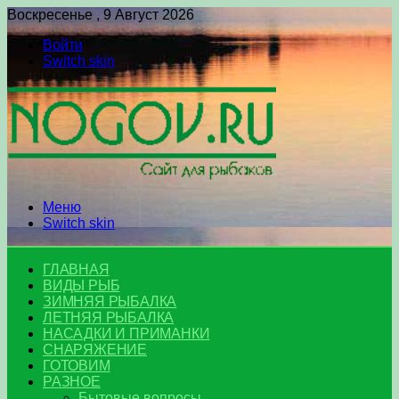
Воскресенье , 9 Август 2026
Войти
Switch skin
Меню
Switch skin
ГЛАВНАЯ
ВИДЫ РЫБ
ЗИМНЯЯ РЫБАЛКА
ЛЕТНЯЯ РЫБАЛКА
НАСАДКИ И ПРИМАНКИ
СНАРЯЖЕНИЕ
ГОТОВИМ
РАЗНОЕ
Бытовые вопросы