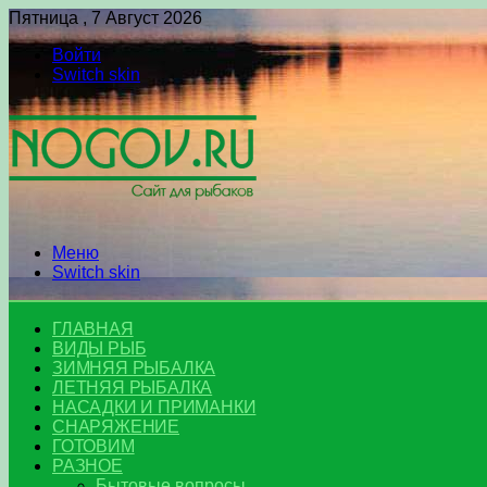
Пятница , 7 Август 2026
Войти
Switch skin
Меню
Switch skin
ГЛАВНАЯ
ВИДЫ РЫБ
ЗИМНЯЯ РЫБАЛКА
ЛЕТНЯЯ РЫБАЛКА
НАСАДКИ И ПРИМАНКИ
СНАРЯЖЕНИЕ
ГОТОВИМ
РАЗНОЕ
Бытовые вопросы