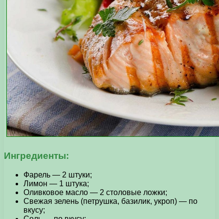
Ингредиенты:
Фарель — 2 штуки;
Лимон — 1 штука;
Оливковое масло — 2 столовые ложки;
Свежая зелень (петрушка, базилик, укроп) — по
вкусу;
Соль — по вкусу;