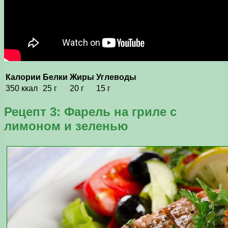
Калории
Белки
Жиры
Углеводы
350 ккал
25 г
20 г
15 г
Рецепт 3: Фарель на гриле с
лимоном и зеленью