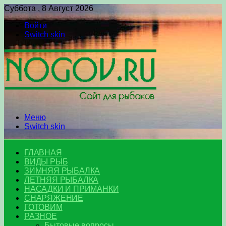
Суббота , 8 Август 2026
Войти
Switch skin
Меню
Switch skin
ГЛАВНАЯ
ВИДЫ РЫБ
ЗИМНЯЯ РЫБАЛКА
ЛЕТНЯЯ РЫБАЛКА
НАСАДКИ И ПРИМАНКИ
СНАРЯЖЕНИЕ
ГОТОВИМ
РАЗНОЕ
Бытовые вопросы