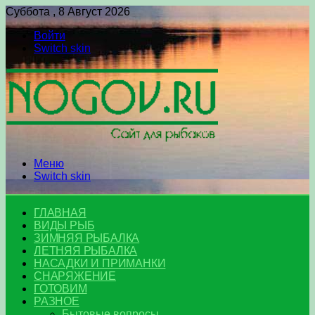
Суббота , 8 Август 2026
Войти
Switch skin
Меню
Switch skin
ГЛАВНАЯ
ВИДЫ РЫБ
ЗИМНЯЯ РЫБАЛКА
ЛЕТНЯЯ РЫБАЛКА
НАСАДКИ И ПРИМАНКИ
СНАРЯЖЕНИЕ
ГОТОВИМ
РАЗНОЕ
Бытовые вопросы