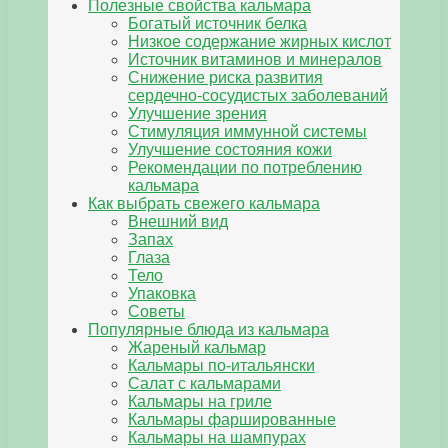
Полезные свойства кальмара
Богатый источник белка
Низкое содержание жирных кислот
Источник витаминов и минералов
Снижение риска развития
сердечно-сосудистых заболеваний
Улучшение зрения
Стимуляция иммунной системы
Улучшение состояния кожи
Рекомендации по потреблению
кальмара
Как выбрать свежего кальмара
Внешний вид
Запах
Глаза
Тело
Упаковка
Советы
Популярные блюда из кальмара
Жареный кальмар
Кальмары по-итальянски
Салат с кальмарами
Кальмары на гриле
Кальмары фаршированные
Кальмары на шампурах