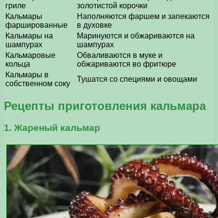
гриле
золотистой корочки
Кальмары
Наполняются фаршем и запекаются
фаршированные
в духовке
Кальмары на
Маринуются и обжариваются на
шампурах
шампурах
Кальмаровые
Обваливаются в муке и
кольца
обжариваются во фритюре
Кальмары в
Тушатся со специями и овощами
собственном соку
Рецепты приготовления кальмара
1. Жареный кальмар