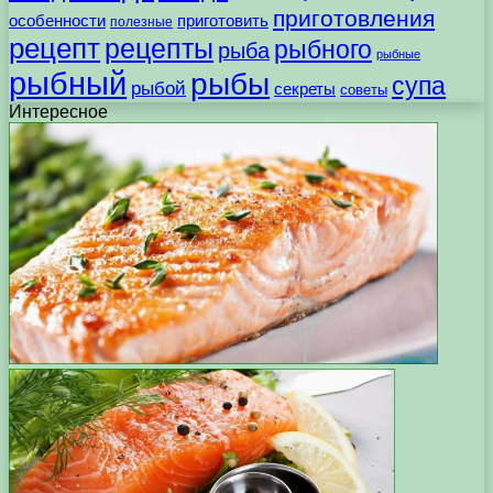
приготовления
особенности
приготовить
полезные
рецепт
рецепты
рыбного
рыба
рыбные
рыбный
рыбы
супа
рыбой
секреты
советы
Интересное