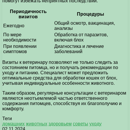
помогут избежать неприятных последствий.
Периодичность
Процедуры
визитов
Общий осмотр, вакцинация,
Ежегодно
анализы
По мере
Обработка от паразитов,
необходимости
включая блох
При появлении
Диагностика и лечение
симптомов
заболеваний
Визиты к ветеринару позволяют не только следить за
состоянием питомца, но и получать рекомендации по
уходу и питанию. Специалист может предложить
оптимальные средства для обработки кошек от блох,
учитывая индивидуальные особенности животного.
Таким образом, регулярные консультации с ветеринаром
являются неотъемлемой частью ответственного
содержания питомцев, способствуя их благополучию и
комфорту.
Теги
домашних
животных
здоровьем
советы
уходу
02.11.2024