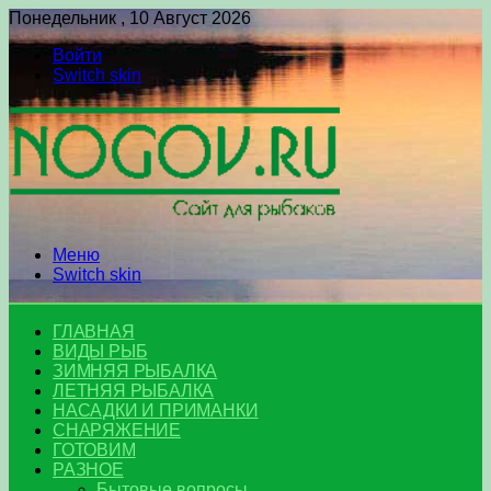
Понедельник , 10 Август 2026
Войти
Switch skin
Меню
Switch skin
ГЛАВНАЯ
ВИДЫ РЫБ
ЗИМНЯЯ РЫБАЛКА
ЛЕТНЯЯ РЫБАЛКА
НАСАДКИ И ПРИМАНКИ
СНАРЯЖЕНИЕ
ГОТОВИМ
РАЗНОЕ
Бытовые вопросы