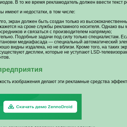
диодов. В то же время рекламодатель должен ввести текст 
ы имеют и недостатки, в том числе:
лго, экран должен быть создан только из высококачественн
жется на сроке службы рекламного носителя. Однако вы мо
осредников и связаться с производителем напрямую;
ельно. Подобные задачи под силу только специалистам. Есл
 установки медиафасада — специальный автоматический эле
о видны издалека, но не вблизи. Кроме того, на таких экр
я существуют дисплеи, которые не уступают LSD-телевизора
нтов.
предприятия
яркость изображения делают эти рекламные средства эффек