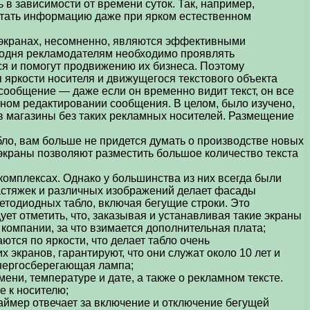
в зависимости от времени суток. Так, например,
итать информацию даже при ярком естественном
оэкранах, несомненно, являются эффективными
егодня рекламодателям необходимо проявлять
тся и помогут продвижению их бизнеса. Поэтому
яркости носителя и движущегося текстового объекта
сообщение — даже если он временно видит текст, он все
тном редактировании сообщения. В целом, было изучено,
 в магазины без таких рекламных носителей. Размещение
о, вам больше не придется думать о производстве новых
 экраны позволяют разместить большое количество текста
комплексах. Однако у большинства из них всегда были
астяжек и различных изображений делает фасады
тодиодных табло, включая бегущие строки. Это
ует отметить, что, заказывая и устанавливая такие экраны
 компании, за что взимается дополнительная плата;
тся по яркости, что делает табло очень
экранов, гарантируют, что они служат около 10 лет и
 энергосберегающая лампа;
и, температуре и дате, а также о рекламном тексте.
е к носителю;
аймер отвечает за включение и отключение бегущей