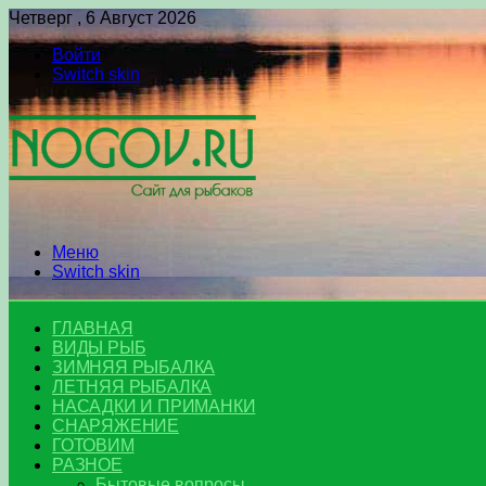
Четверг , 6 Август 2026
Войти
Switch skin
Меню
Switch skin
ГЛАВНАЯ
ВИДЫ РЫБ
ЗИМНЯЯ РЫБАЛКА
ЛЕТНЯЯ РЫБАЛКА
НАСАДКИ И ПРИМАНКИ
СНАРЯЖЕНИЕ
ГОТОВИМ
РАЗНОЕ
Бытовые вопросы