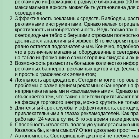
рекламную информацию в радиусе ближайших 100 метр
максимальная яркость может быть установлена для 
освещении;
Эффективность рекламных средств. Билборды, раст
рекламными инструментами. Однако нельзя отрицать
креативность и изобретательность. Ведь только так 
светодиодные табло с бегущими строками полностью
достигается аналогичный эффект. В то же время про
равно остается подсознательным. Конечно, подобно
что в розничные магазины, оборудованные светодиод
на табло информации о самых горячих скидках и акц
Возможность разместить большое количество информ
рекламных баннеров, рекламных щитов и т.д. (если, 
и простых графических элементов;
Лояльность арендодателя. Сегодня многие торговые 
проблемы с размещением рекламных баннеров на фа
непривлекательными и «захламленными». Однако вла
объясняется тем, что такие носители притягивают взг
на фасаде торгового центра, можно крутить не тольк
Длительный срок службы и эффективность; светодиоды
привлекательными в глазах рекламодателей. Как прав
работают 24 часа в сутки. В то же время такие дисп
Способность извлекать полезную универсальную инф
Казалось бы, в чем смысл? Ответ довольно прост —
Автономность. Светодиодный дисплей не требует на