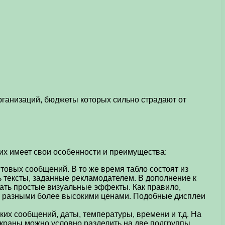
ганизаций, бюджеты которых сильно страдают от
них имеет свои особенности и преимущества:
товых сообщений. В то же время табло состоят из
 тексты, заданные рекламодателем. В дополнение к
ть простые визуальные эффекты. Как правило,
 с разными более высокими ценами. Подобные дисплеи
х сообщений, даты, температуры, времени и т.д. На
краны можно условно разделить на две подгруппы.