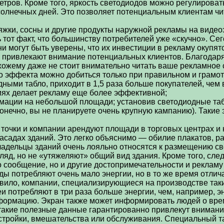
ов. Кроме того, яркость светодиодов можно регулировать 
солнечных дней. Это позволяет потенциальным клиентам ч
яжки, сосны и другие продукты наружной рекламы на виде
 тот факт, что большинству потребителей уже «скучно». С
они могут быть уверены, что их инвестиции в рекламу окупя
 привлекают внимание потенциальных клиентов. Благодаря 
хожему даже не стоит внимательно читать ваше рекламное 
го эффекта можно добиться только при правильном и грамо
ными табло, приходит в 1,5 раза больше покупателей, чем
иях делает рекламу еще более эффективной;
ации на небольшой площади; установив светодиодные табл
конечно, вы не планируете очень крупную кампанию). Такие
точки и компании арендуют площади в торговых центрах и 
садах зданий. Это легко объяснимо — обилие плакатов, р
дельцы зданий очень лояльно относятся к размещению све
ляд, но не «утяжеляют» общий вид здания. Кроме того, след
о сообщение, но и другие достопримечательности и рекламу
 потребляют очень мало энергии, но в то же время отличаю
ило, компании, специализирующиеся на производстве таких 
леи потребляют в три раза больше энергии, чем, например,
ормацию. Экран также может информировать людей о времен
 такие полезные данные гарантированно привлекут внимани
стройки, вмешательства или обслуживания. Специальный т