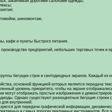
вых, заканчивая дорогими салонами одежды;
лексы;
риятия;
втомойки, шиномонтаж;
ы, кафе и пункты быстрого питания.
роизводстве предприятий, небольших торговых точек и ор
группы бегущих строк и светодиодных экранов. Каждый из 
йства, основной функцией которых является передача текс
ленный уровень приоритета, чтобы на экране отображались
и могут отображать простые изображения и демонстрирова
тодиоды. Однако существуют разноцветные бегущие строки
и для внутренней;
уются для передачи графической информации, динамически
ективных и самых дорогих рекламных инструментов. Все э