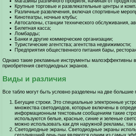
Магазины различного профиля, начиная от продукто
Крупные торговые и развлекательные центры и комп
Различные развлечения, включая спортивные мероп
Кинотеатры, ночные клубы;
Автосалоны, станции технического обслуживания, а
Билетная касса;
Ломбарды;
Банки и другие коммерческие организации;
Туристические агентства; агентства недвижимости;
Предприятия общественного питания бары, ресторан
Однако такие рекламные инструменты малоэффективны в п
приобретения светодиодных экранов.
Виды и различия
Все табло могут быть условно разделены на две большие 
Бегущие строки. Это специальные электронные устро
множества светодиодов, которые включены в опреде
информационным текстовым сообщениям такие строк
используются белые, красные, синие и зеленые све
можно использовать как для наружной рекламы, так 
Светодиодные экраны. Светодиодные экраны использ
сегодняшний день они являются одним из самых эфф