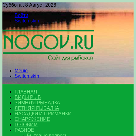
Суббота , 8 Август 2026
Войти
Switch skin
Меню
Switch skin
ГЛАВНАЯ
ВИДЫ РЫБ
ЗИМНЯЯ РЫБАЛКА
ЛЕТНЯЯ РЫБАЛКА
НАСАДКИ И ПРИМАНКИ
СНАРЯЖЕНИЕ
ГОТОВИМ
РАЗНОЕ
Бытовые вопросы