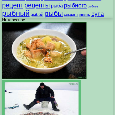
рецепт
рецепты
рыбного
рыба
рыбные
рыбный
рыбы
супа
рыбой
секреты
советы
Интересное