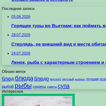
Последние записи
05.08.2026
Горящие туры во Вьетнам: как поймать 
28.07.2026
Стерлядь, ее внешний вид и места обит
24.07.2026
Ленок, рыба с характерным строением и
Облако меток
блюда
блюд
блюдо
лучшие
осо
вкусного
вкусный
выбрать
рыбы
супа
рыбой
секреты
советы
Интересное