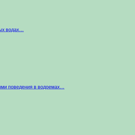
ных водах…
тями поведения в водоемах…