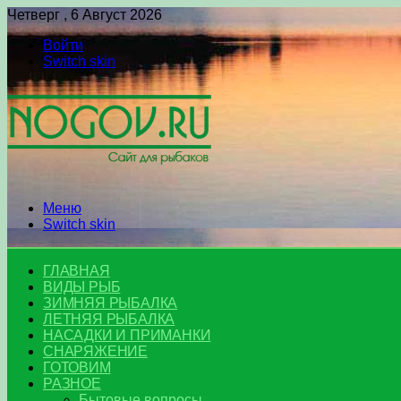
Четверг , 6 Август 2026
Войти
Switch skin
Меню
Switch skin
ГЛАВНАЯ
ВИДЫ РЫБ
ЗИМНЯЯ РЫБАЛКА
ЛЕТНЯЯ РЫБАЛКА
НАСАДКИ И ПРИМАНКИ
СНАРЯЖЕНИЕ
ГОТОВИМ
РАЗНОЕ
Бытовые вопросы