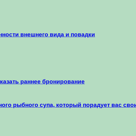
нности внешнего вида и повадки
аказать раннее бронирование
ого рыбного супа, который порадует вас сво