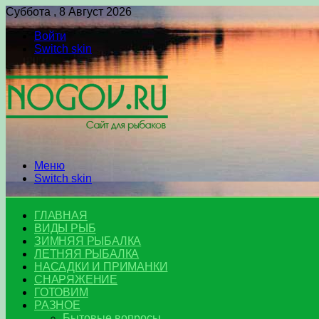
Суббота , 8 Август 2026
Войти
Switch skin
Меню
Switch skin
ГЛАВНАЯ
ВИДЫ РЫБ
ЗИМНЯЯ РЫБАЛКА
ЛЕТНЯЯ РЫБАЛКА
НАСАДКИ И ПРИМАНКИ
СНАРЯЖЕНИЕ
ГОТОВИМ
РАЗНОЕ
Бытовые вопросы