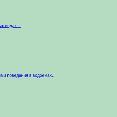
ных водах…
тями поведения в водоемах…